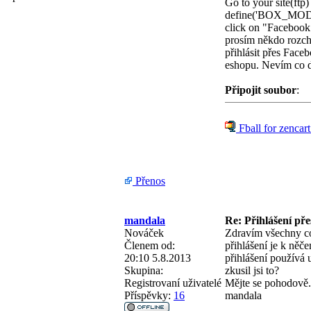
Go to your site(ftp
define('BOX_MODU
click on "Facebook A
prosím někdo rozcho
přihlásit přes Face
eshopu. Nevím co d
Připojit soubor
:
Fball for zencart
Přenos
mandala
Re: Přihlášení př
Nováček
Zdravím všechny co 
Členem od:
přihlášení je k něč
20:10 5.8.2013
přihlášení používá 
Skupina:
zkusil jsi to?
Registrovaní uživatelé
Mějte se pohodově.
Příspěvky:
16
mandala