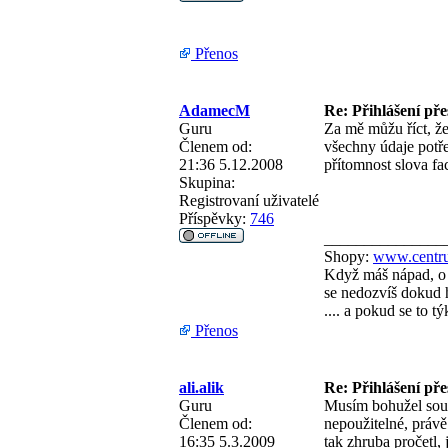
Přenos
AdamecM
Re: Přihlášení př
Guru
Za mě můžu říct, že
Členem od:
všechny údaje potře
21:36 5.12.2008
přítomnost slova f
Skupina:
Registrovaní uživatelé
Příspěvky:
746
_______________
Shopy:
www.centru
Když máš nápad, o 
se nedozvíš dokud h
.... a pokud se to 
Přenos
ali.alik
Re: Přihlášení př
Guru
Musím bohužel souh
Členem od:
nepoužitelné, právě
16:35 5.3.2009
tak zhruba pročetl, 