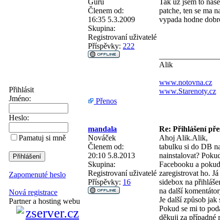
Guru
Tak uz jsem to nase
Členem od:
patche, ten se ma n
16:35 5.3.2009
vypada hodne dobre
Skupina:
Registrovaní uživatelé
Příspěvky:
222
_______________
Alik
www.notovna.cz
Přihlásit
www.Starenoty.cz
Jméno:
Přenos
Heslo:
mandala
Re: Přihlášení př
Nováček
Ahoj Alik.Alik,
Pamatuj si mně
Členem od:
tabulku si do DB na
20:10 5.8.2013
nainstalovat? Pokud
Skupina:
Facebooku a pokud t
Registrovaní uživatelé
zaregistrovat ho. J
Zapomenuté heslo
Příspěvky:
16
sidebox na přihláše
na další komentátor
Nová registrace
Je další způsob jak
Partner a hosting webu
Pokud se mi to poda
děkuji za případné 