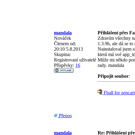
mandala
Přihlášení přes F
Nováček
Zdravím všechny na 
Členem od:
1.3.9h, ale dá se to
20:10 5.8.2013
Nainstaloval jsem s
Skupina:
která má své app_id
Registrovaní uživatelé
Může mi někdo por
Příspěvky:
16
rady. mandala
Připojit soubor
:
Fball for zencart
Přenos
mandala
Re: Přihlášení př