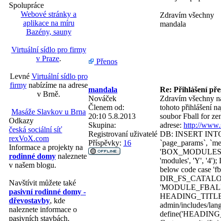
Spolupráce
Webové stránky a
Zdravím všechny
aplikace na míru
mandala
Bazény, sauny
Virtuální sídlo pro firmy
v Praze
.
Přenos
Levné
Virtuální sídlo pro
firmy
nabízíme na adrese
mandala
Re: Přihlášení př
v Brně.
Nováček
Zdravím všechny na
Členem od:
tohoto přihlášení n
Masáže Slavkov u Brna
20:10 5.8.2013
soubor Fball for ze
Odkazy
Skupina:
adrese:
http://www
česká sociální síť
Registrovaní uživatelé
DB: INSERT INTO `
rexVoX.com
Příspěvky:
16
`page_params`, `me
Informace a projekty na
'BOX_MODULES_F
rodinné domy
naleznete
'modules', 'Y', '4')
v našem blogu.
below code case 'fb
DIR_FS_CATALOG_
Navštívit můžete také
'MODULE_FBALL_
pasivní rodinné domy -
HEADING_TITLE_M
dřevostavby
, kde
admin/includes/lan
naleznete informace o
define('HEADING
pasivních stavbách.