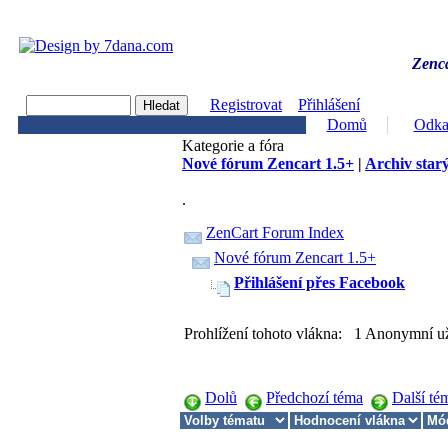
Zenca
Registrovat
Přihlášení
Domů
Odka
Kategorie a fóra
Nové fórum Zencart 1.5+
|
Archiv starý
.
ZenCart Forum Index
Nové fórum Zencart 1.5+
Přihlášení přes Facebook
Prohlížení tohoto vlákna: 1 Anonymní už
Dolů
Předchozí téma
Další té