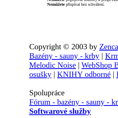
Nemůžete
přispívat bez schválení.
Copyright © 2003 by
Zenca
Bazény - sauny - krby
|
Krm
Melodic Noise
|
WebShop B
osušky
|
KNIHY odborné
|
Spolupráce
Fórum - bazény - sauny - k
Softwarové služby