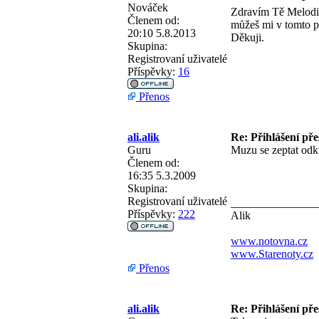
Nováček
Zdravím Tě Melodi
Členem od:
můžeš mi v tomto p
20:10 5.8.2013
Děkuji.
Skupina:
Registrovaní uživatelé
Příspěvky:
16
Přenos
ali.alik
Re: Přihlášení př
Guru
Muzu se zeptat odku
Členem od:
16:35 5.3.2009
Skupina:
Registrovaní uživatelé
_______________
Příspěvky:
222
Alik
www.notovna.cz
www.Starenoty.cz
Přenos
ali.alik
Re: Přihlášení př