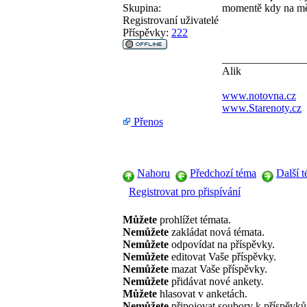
Skupina:
momentě kdy na mě
Registrovaní uživatelé
Příspěvky:
222
_______________
Alik
www.notovna.cz
www.Starenoty.cz
Přenos
Nahoru
Předchozí téma
Další 
Registrovat pro přispívání
Můžete
prohlížet témata.
Nemůžete
zakládat nová témata.
Nemůžete
odpovídat na příspěvky.
Nemůžete
editovat Vaše příspěvky.
Nemůžete
mazat Vaše příspěvky.
Nemůžete
přidávat nové ankety.
Můžete
hlasovat v anketách.
Nemůžete
připojovat soubory k příspěvk