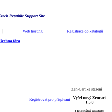
Czech Republic Support Site
Web hosting
Registrace do katalogů
šechna fóra
Zen-Cart ke stažení
Vyšel nový Zencart
Registrovat pro přispívání
1.5.0
Originální moduly