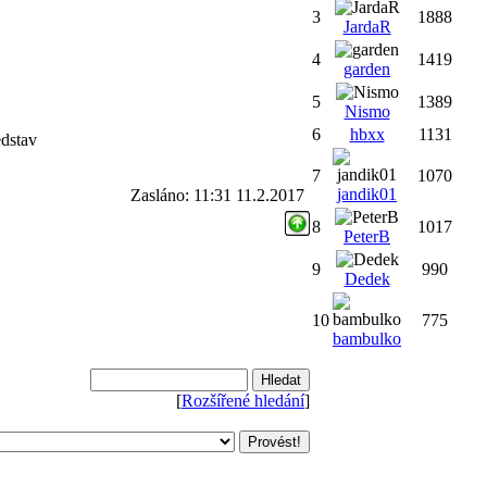
3
1888
JardaR
4
1419
garden
5
1389
Nismo
6
hbxx
1131
edstav
7
1070
jandik01
Zasláno: 11:31 11.2.2017
8
1017
PeterB
9
990
Dedek
10
775
bambulko
[
Rozšířené hledání
]