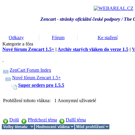
Zencart - stránky oficiální české podpory / T
he 
Odkazy
Fórum
Ke stažení
Kategorie a fóra
Nové fórum Zencart 1.5+
|
Archiv starých vláken do verze 1.5
|
V
.
ZenCart Forum Index
Nové fórum Zencart 1.5+
Super orders pro 1.5.5
Prohlížení tohoto vlákna: 1 Anonymní uživatelé
Dolů
Předchozí téma
Další téma