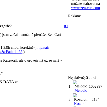
můžete stahovat na
www.zen-cart.com
Reklama
tegorie?
#1
u) jsem začal manuálně přenášet Zen Cart
a 1.3.9h chodí korektně (
http://air-
ex&cPath=1_83
)
le Kategorií, ale o úroveň níž už se mně v
y
."
Nejaktivnější autoři
N DATA
z:
1
1002997
Melodic
2
2124
Kozoroh