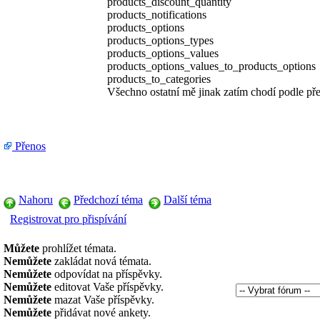
products_discount_quantity
products_notifications
products_options
products_options_types
products_options_values
products_options_values_to_products_options
products_to_categories
Všechno ostatní mě jinak zatím chodí podle př
Přenos
Nahoru
Předchozí téma
Další téma
Registrovat pro přispívání
Můžete
prohlížet témata.
Nemůžete
zakládat nová témata.
Nemůžete
odpovídat na příspěvky.
Nemůžete
editovat Vaše příspěvky.
Nemůžete
mazat Vaše příspěvky.
Nemůžete
přidávat nové ankety.