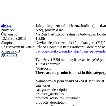
airbay
Jak po importu tabulek rozchodit i (pod)ka
Nováček
Ahoj, prosím o radu:
Členem od:
Na Zen Cart 1.5.5d (zatím na testovacím local
13:13 30.8.2013
1.3.9h
Skupina:
Nevím, ale jak rozchodit i "podkategorie(???)"
Registrovaní uživatelé
Příklad Home :: Kits :: Plasticart , které mně n
Příspěvky:
3
bay.com/catalogue/index.php?main_page=ind
Tzn. že v 1.5.5d mohu vylistovat sice ještě pod
1.5.5d zobrazuje:
"Plasticart
There are no products to list in this categor
Naimportoval jsem dosud MYSQL tabulky
JE
categories
categories_description
products_attributes
products_attributes_download
products_description