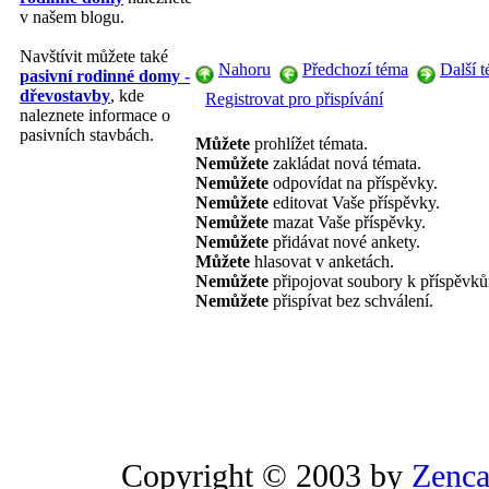
v našem blogu.
Navštívit můžete také
Nahoru
Předchozí téma
Další 
pasivní rodinné domy -
dřevostavby
, kde
Registrovat pro přispívání
naleznete informace o
pasivních stavbách.
Můžete
prohlížet témata.
Nemůžete
zakládat nová témata.
Nemůžete
odpovídat na příspěvky.
Nemůžete
editovat Vaše příspěvky.
Nemůžete
mazat Vaše příspěvky.
Nemůžete
přidávat nové ankety.
Můžete
hlasovat v anketách.
Nemůžete
připojovat soubory k příspěvk
Nemůžete
přispívat bez schválení.
Copyright © 2003 by
Zenca