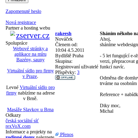
Zapomenuté heslo
Nová registrace
Partner a hosting webu
rakeesh
Sháním někoho na
Nováček
Ahoj,
Spolupráce
Členem od:
sháníme webdesigne
Webové stránky a
10:04 4.5.2011
aplikace na míru
Bydliště
Praha
- 5 let fungující e
Bazény, sauny
Skupina:
verzi, přepracovat 
Registrovaní uživatelé
funkcí navíc.
Virtuální sídlo pro firmy
Příspěvky:
3
v Praze
.
Odměna dle domluvy
trváme na osobním 
Levné
Virtuální sídlo pro
firmy
nabízíme na adrese
Reference + nabídk
v Brně.
Diky moc,
Masáže Slavkov u Brna
Michal
Odkazy
česká sociální síť
rexVoX.com
Informace a projekty na
Přenos
rodinné domy
naleznete