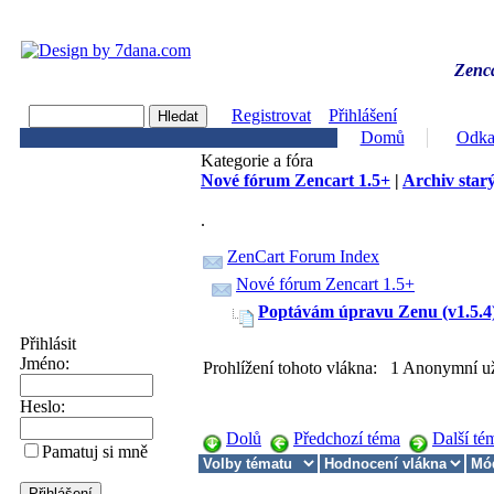
Zenca
Registrovat
Přihlášení
Domů
Odka
Kategorie a fóra
Nové fórum Zencart 1.5+
|
Archiv starý
.
ZenCart Forum Index
Nové fórum Zencart 1.5+
Poptávám úpravu Zenu (v1.5.4
Přihlásit
Jméno:
Prohlížení tohoto vlákna: 1 Anonymní už
Heslo:
Dolů
Předchozí téma
Další té
Pamatuj si mně