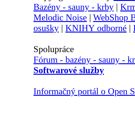
Bazény - sauny - krby
|
Krm
Melodic Noise
|
WebShop B
osušky
|
KNIHY odborné
|
Spolupráce
Fórum - bazény - sauny - k
Softwarové služby
Informačný portál o Open So