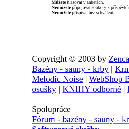
Můžete
hlasovat v anketách.
Nemůžete
připojovat soubory k příspěvk
Nemůžete
přispívat bez schválení.
Copyright © 2003 by
Zenca
Bazény - sauny - krby
|
Krm
Melodic Noise
|
WebShop B
osušky
|
KNIHY odborné
|
Spolupráce
Fórum - bazény - sauny - k