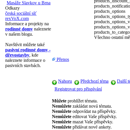
products_discount_
Masáže Slavkov u Brna
products_notificati
Odkazy
products_options
česká sociální síť
products_options_t
rexVoX.com
products_options_v
Informace a projekty na
products_options_v
rodinné domy
naleznete
products_to_catego
v našem blogu.
Všechno ostatní mě
Navštívit můžete také
pasivní rodinné domy -
dřevostavby
, kde
Přenos
naleznete informace o
pasivních stavbách.
Nahoru
Předchozí téma
Další 
Registrovat pro přispívání
Můžete
prohlížet témata.
Nemůžete
zakládat nová témata.
Nemůžete
odpovídat na příspěvky.
Nemůžete
editovat Vaše příspěvky.
Nemůžete
mazat Vaše příspěvky.
Nemůžete
přidávat nové ankety.