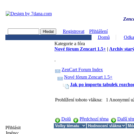
Zenca
Registrovat
Přihlášení
Domů
Odka
Kategorie a fóra
Nové fórum Zencart 1.5+
|
Archiv starý
.
ZenCart Forum Index
Nové fórum Zencart 1.5+
Jak po importu tabulek rozchod
Prohlížení tohoto vlákna: 1 Anonymní už
Dolů
Předchozí téma
Další té
Přihlásit
Jméno: