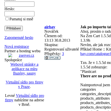
Heslo:
Pamatuj si mně
airbay
Jak po importu ta
Nováček
Ahoj, prosím o rad
Členem od:
Na Zen Cart 1.5.5d 
Zapomenuté heslo
13:13 30.8.2013
1.3.9h
Skupina:
Nevím, ale jak rozc
Nová registrace
Registrovaní uživatelé
Příklad Home :: Kits
Partner a hosting webu
Příspěvky:
3
bay.com/catalogue
Spolupráce
Tzn. že v 1.5.5d mo
Webové stránky a
1.5.5d zobrazuje:
aplikace na míru
"Plasticart
Bazény, sauny
There are no produc
Virtuální sídlo pro firmy
Naimportoval jse
v Praze
.
categories
categories_descript
Levné
Virtuální sídlo pro
products_attributes
firmy
nabízíme na adrese
products_attribute
v Brně.
products_descripti