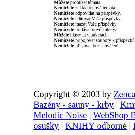
Můžete
prohlížet témata.
Nemůžete
zakládat nová témata.
Nemůžete
odpovídat na příspěvky.
Nemůžete
editovat Vaše příspěvky.
Nemůžete
mazat Vaše příspěvky.
Nemůžete
přidávat nové ankety.
Můžete
hlasovat v anketách.
Nemůžete
připojovat soubory k příspěvk
Nemůžete
přispívat bez schválení.
Copyright © 2003 by
Zenca
Bazény - sauny - krby
|
Krm
Melodic Noise
|
WebShop B
osušky
|
KNIHY odborné
|