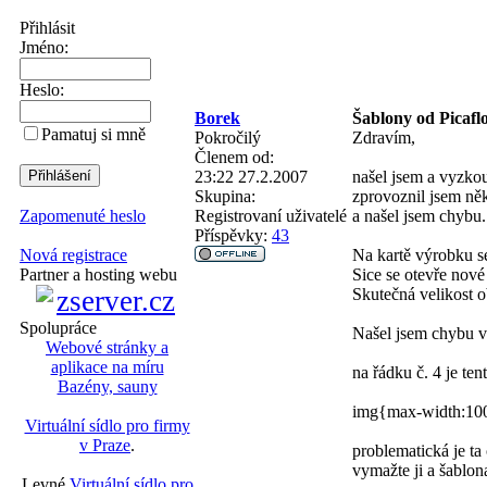
Přihlásit
Jméno:
Heslo:
Borek
Šablony od Picafl
Pamatuj si mně
Pokročilý
Zdravím,
Členem od:
23:22 27.2.2007
našel jsem a vyzkou
Skupina:
zprovoznil jsem něk
Registrovaní uživatelé
a našel jsem chybu.
Zapomenuté heslo
Příspěvky:
43
Na kartě výrobku s
Nová registrace
Sice se otevře nov
Partner a hosting webu
Skutečná velikost 
Spolupráce
Našel jsem chybu v
Webové stránky a
aplikace na míru
na řádku č. 4 je ten
Bazény, sauny
img{max-width:100
Virtuální sídlo pro firmy
v Praze
.
problematická je t
vymažte ji a šablon
Levné
Virtuální sídlo pro