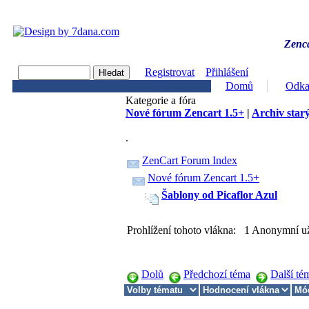
Zenca
Registrovat
Přihlášení
Domů
Odka
Kategorie a fóra
Nové fórum Zencart 1.5+
|
Archiv starý
.
ZenCart Forum Index
Nové fórum Zencart 1.5+
Šablony od Picaflor Azul
Prohlížení tohoto vlákna: 1 Anonymní už
Dolů
Předchozí téma
Další té