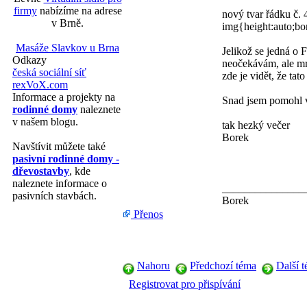
firmy
nabízíme na adrese
nový tvar řádku č. 
v Brně.
img{height:auto;bo
Masáže Slavkov u Brna
Jelikož se jedná o 
Odkazy
neočekávám, ale mrz
česká sociální síť
zde je vidět, že tat
rexVoX.com
Informace a projekty na
Snad jsem pomohl v
rodinné domy
naleznete
v našem blogu.
tak hezký večer
Borek
Navštívit můžete také
pasivní rodinné domy -
dřevostavby
, kde
naleznete informace o
_______________
pasivních stavbách.
Borek
Přenos
Nahoru
Předchozí téma
Další 
Registrovat pro přispívání