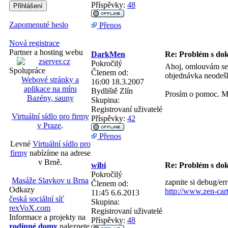
Příspěvky:
48
Zapomenuté heslo
Přenos
Nová registrace
Partner a hosting webu
DarkMen
Re: Problém s do
Pokročilý
Ahoj, omlouvám se, 
Spolupráce
Členem od:
objednávka neodešle,
Webové stránky a
16:00 18.3.2007
aplikace na míru
Bydliště
Zlín
Prosím o pomoc. M
Bazény, sauny
Skupina:
Registrovaní uživatelé
Virtuální sídlo pro firmy
Příspěvky:
42
v Praze
.
Přenos
Levné
Virtuální sídlo pro
firmy
nabízíme na adrese
v Brně.
wibi
Re: Problém s do
Pokročilý
Masáže Slavkov u Brna
zapnite si debug/err
Členem od:
Odkazy
http://www.zen-car
11:45 6.6.2013
česká sociální síť
Skupina:
rexVoX.com
Registrovaní uživatelé
Informace a projekty na
Příspěvky:
48
rodinné domy
naleznete