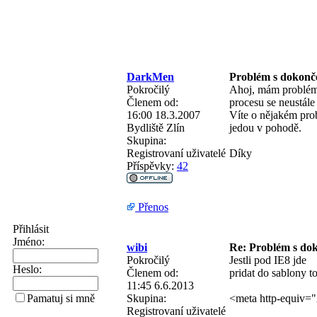
DarkMen
Problém s dokonč
Pokročilý
Ahoj, mám problém, 
Členem od:
procesu se neustále 
16:00 18.3.2007
Víte o nějakém prob
Bydliště
Zlín
jedou v pohodě.
Skupina:
Registrovaní uživatelé
Díky
Příspěvky:
42
Přenos
Přihlásit
Jméno:
wibi
Re: Problém s do
Pokročilý
Jestli pod IE8 jde
Heslo:
Členem od:
pridat do sablony t
11:45 6.6.2013
Skupina:
<meta http-equiv=
Pamatuj si mně
Registrovaní uživatelé