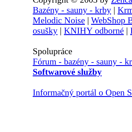
Bazény - sauny - krby
|
Krm
Melodic Noise
|
WebShop B
osušky
|
KNIHY odborné
|
Spolupráce
Fórum - bazény - sauny - k
Softwarové služby
Informačný portál o Open So