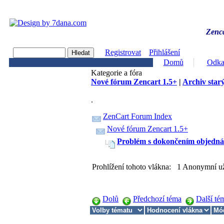
Zenca
Registrovat
Přihlášení
Domů
Odka
Kategorie a fóra
Nové fórum Zencart 1.5+
|
Archiv starý
.
ZenCart Forum Index
Nové fórum Zencart 1.5+
Problém s dokončením objedná
Prohlížení tohoto vlákna: 1 Anonymní už
Dolů
Předchozí téma
Další té