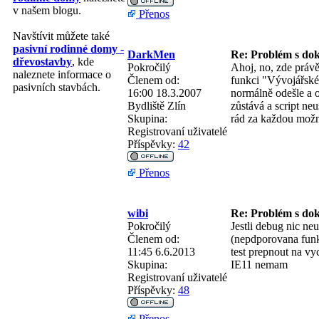
v našem blogu.
Přenos
Navštívit můžete také
pasivní rodinné domy -
DarkMen
Re: Problém s do
dřevostavby
, kde
Pokročilý
Ahoj, no, zde práv
naleznete informace o
Členem od:
funkci "Vývojářské
pasivních stavbách.
16:00 18.3.2007
normálně odešle a 
Bydliště
Zlín
zůstává a script n
Skupina:
rád za každou možn
Registrovaní uživatelé
Příspěvky:
42
Přenos
wibi
Re: Problém s do
Pokročilý
Jestli debug nic ne
Členem od:
(nepdporovana funkc
11:45 6.6.2013
test prepnout na vy
Skupina:
IE11 nemam
Registrovaní uživatelé
Příspěvky:
48
Přenos