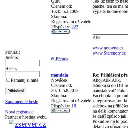
Guru
Tak uz jsem to nase
Členem od:
patche, ten se ma n
16:35 5.3.2009
vypada hodne dobre
Skupina:
Registrovaní uživatelé
Příspěvky:
222
_______________
Alik
www.notovna.cz
Přihlásit
www.Starenoty.cz
Jméno:
Přenos
Heslo:
mandala
Re: Přihlášení př
Nováček
Ahoj Alik.Alik,
Pamatuj si mně
Členem od:
tabulku si do DB na
20:10 5.8.2013
nainstalovat? Pokud
Skupina:
Facebooku a pokud t
Registrovaní uživatelé
zaregistrovat ho. J
Zapomenuté heslo
Příspěvky:
16
sidebox na přihláše
na další komentátor
Nová registrace
Je další způsob jak
Partner a hosting webu
Pokud se mi to poda
děkuji za případné 