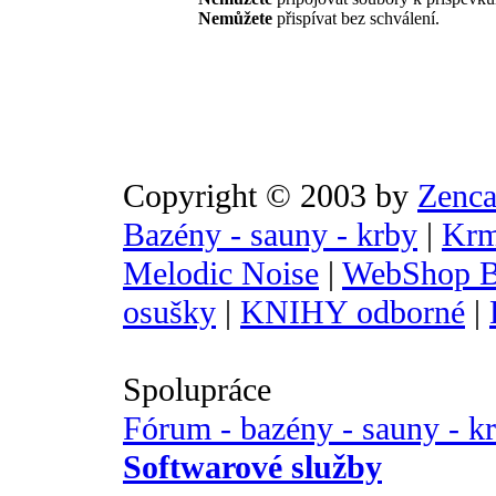
Nemůžete
přispívat bez schválení.
Copyright © 2003 by
Zenca
Bazény - sauny - krby
|
Krm
Melodic Noise
|
WebShop B
osušky
|
KNIHY odborné
|
Spolupráce
Fórum - bazény - sauny - k
Softwarové služby