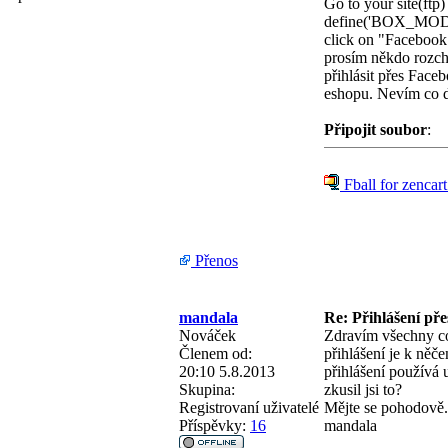
Go to your site(ftp
define('BOX_MODU
click on "Facebook A
prosím někdo rozcho
přihlásit přes Face
eshopu. Nevím co d
Připojit soubor
:
Fball for zencart
Přenos
mandala
Re: Přihlášení př
Nováček
Zdravím všechny co 
Členem od:
přihlášení je k něč
20:10 5.8.2013
přihlášení používá 
Skupina:
zkusil jsi to?
Registrovaní uživatelé
Mějte se pohodově.
Příspěvky:
16
mandala