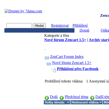
Zenca
Registrovat
Přihlášení
Domů
Odka
Kategorie a fóra
Nové fórum Zencart 1.5+
|
Archiv starý
.
ZenCart Forum Index
Nové fórum Zencart 1.5+
Přihlášení přes Facebook
Prohlížení tohoto vlákna: 1 Anonymní už
Dolů
Předchozí téma
Další té