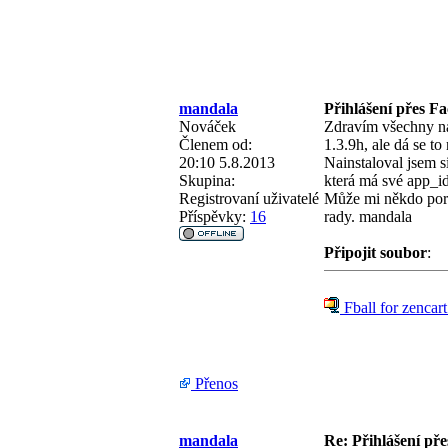
mandala
Přihlášení přes F
Nováček
Zdravím všechny na 
Členem od:
1.3.9h, ale dá se to
20:10 5.8.2013
Nainstaloval jsem s
Skupina:
která má své app_id
Registrovaní uživatelé
Může mi někdo por
Příspěvky:
16
rady. mandala
Připojit soubor
:
Fball for zencart
Přenos
mandala
Re: Přihlášení př