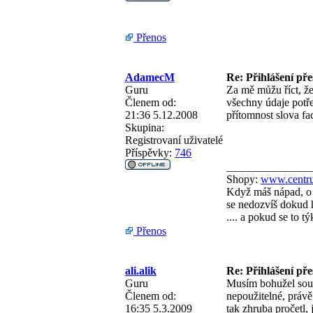
Přenos
AdamecM
Re: Přihlášení př
Guru
Za mě můžu říct, že
Členem od:
všechny údaje potře
21:36 5.12.2008
přítomnost slova f
Skupina:
Registrovaní uživatelé
Příspěvky:
746
_______________
Shopy:
www.centru
Když máš nápad, o 
se nedozvíš dokud h
.... a pokud se to 
Přenos
ali.alik
Re: Přihlášení př
Guru
Musím bohužel souh
Členem od:
nepoužitelné, právě
16:35 5.3.2009
tak zhruba pročetl, 