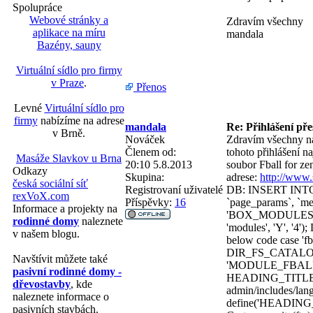
Spolupráce
Webové stránky a
Zdravím všechny
aplikace na míru
mandala
Bazény, sauny
Virtuální sídlo pro firmy
v Praze
.
Přenos
Levné
Virtuální sídlo pro
firmy
nabízíme na adrese
mandala
Re: Přihlášení př
v Brně.
Nováček
Zdravím všechny na
Členem od:
tohoto přihlášení n
Masáže Slavkov u Brna
20:10 5.8.2013
soubor Fball for ze
Odkazy
Skupina:
adrese:
http://www
česká sociální síť
Registrovaní uživatelé
DB: INSERT INTO `
rexVoX.com
Příspěvky:
16
`page_params`, `me
Informace a projekty na
'BOX_MODULES_F
rodinné domy
naleznete
'modules', 'Y', '4')
v našem blogu.
below code case 'fb
DIR_FS_CATALOG_
Navštívit můžete také
'MODULE_FBALL_
pasivní rodinné domy -
HEADING_TITLE_M
dřevostavby
, kde
admin/includes/lan
naleznete informace o
define('HEADING
pasivních stavbách.