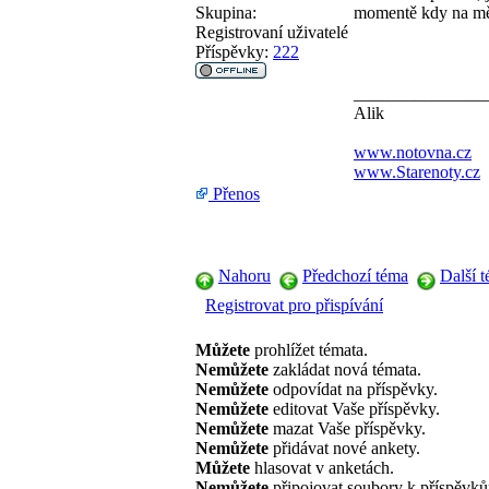
Skupina:
momentě kdy na mě
Registrovaní uživatelé
Příspěvky:
222
_______________
Alik
www.notovna.cz
www.Starenoty.cz
Přenos
Nahoru
Předchozí téma
Další 
Registrovat pro přispívání
Můžete
prohlížet témata.
Nemůžete
zakládat nová témata.
Nemůžete
odpovídat na příspěvky.
Nemůžete
editovat Vaše příspěvky.
Nemůžete
mazat Vaše příspěvky.
Nemůžete
přidávat nové ankety.
Můžete
hlasovat v anketách.
Nemůžete
připojovat soubory k příspěvk