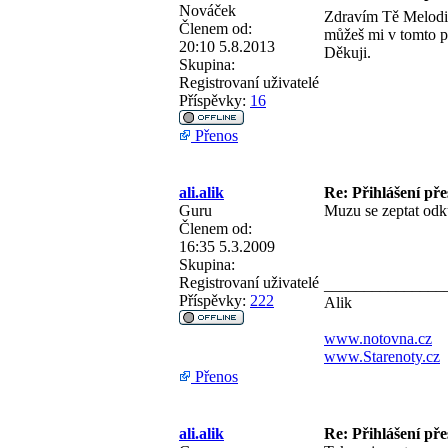
Nováček
Zdravím Tě Melodi
Členem od:
můžeš mi v tomto p
20:10 5.8.2013
Děkuji.
Skupina:
Registrovaní uživatelé
Příspěvky:
16
Přenos
ali.alik
Re: Přihlášení př
Guru
Muzu se zeptat odku
Členem od:
16:35 5.3.2009
Skupina:
Registrovaní uživatelé
_______________
Příspěvky:
222
Alik
www.notovna.cz
www.Starenoty.cz
Přenos
ali.alik
Re: Přihlášení př