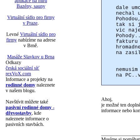
aplikace na míru
Bazény, sauny
dale um
nechal 
Virtuální sídlo pro firmy
Pohodou
v Praze
.
tak si 
vic naj
Levné
Virtuální sídlo pro
Pohody.
firmy
nabízíme na adrese
fakturu
v Brně.
hromadn
na zasi
Masáže Slavkov u Brna
Odkazy
česká sociální síť
nemusim
rexVoX.com
na PC..
Informace a projekty na
rodinné domy
naleznete
v našem blogu.
Ahoj,
Navštívit můžete také
je možné ten dopln
pasivní rodinné domy -
informace nebo kon
dřevostavby
, kde
naleznete informace o
pasivních stavbách.
_______________
Musíme si pomáha