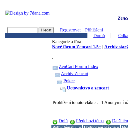
Zenca
Registrovat
Přihlášení
Domů
Odka
Kategorie a fóra
Nové fórum Zencart 1.5+
|
Archiv starý
.
ZenCart Forum Index
Archiv Zencart
Pokec
Uctovnictvo a zencart
Prohlížení tohoto vlákna: 1 Anonymní už
Dolů
Předchozí téma
Další té