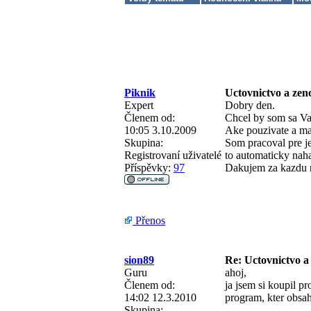
Piknik
Uctovnictvo a zen
Expert
Dobry den.
Členem od:
Chcel by som sa Va
10:05 3.10.2009
Ake pouzivate a ma
Skupina:
Som pracoval pre j
Registrovaní uživatelé
to automaticky nah
Příspěvky:
97
Dakujem za kazdu 
Přenos
sion89
Re: Uctovnictvo a
Guru
ahoj,
Členem od:
ja jsem si koupil p
14:02 12.3.2010
program, kter obsahu
Skupina: