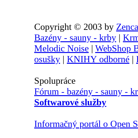
Copyright © 2003 by
Zenca
Bazény - sauny - krby
|
Krm
Melodic Noise
|
WebShop B
osušky
|
KNIHY odborné
|
Spolupráce
Fórum - bazény - sauny - k
Softwarové služby
Informačný portál o Open So