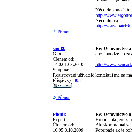
Něco do kanceláře
http://www.ergotro
Něco do uší
http://www.patric
Přenos
sion89
Re: Uctovnictvo a
Guru
ahoj, ano lze ho zak
Členem od:
14:02 12.3.2010
http://www.zencar
Skupina:
Registrovaní uživatelé
kontaktuj me na ma
Příspěvky:
303
Přenos
Piknik
Re: Uctovnictvo a
Expert
Hmm.Dakujem za r
Členem od:
Ale skor by mal za
10:05 3.10.2009
Popripade ak je po