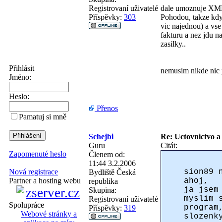
Registrovaní uživatelé
dale umoznuje XML 
Příspěvky:
303
Pohodou, takze kdyz
vic najednou) a vse
fakturu a nez jdu n
zasilky..
Přihlásit
nemusim nikde nic p
Jméno:
Heslo:
Přenos
Pamatuj si mně
Schejbi
Re: Uctovnictvo a
Guru
Citát:
Zapomenuté heslo
Členem od:
11:44 3.2.2006
sion89 
Nová registrace
Bydliště
Česká
ahoj,
Partner a hosting webu
republika
ja jsem
Skupina:
myslim 
Registrovaní uživatelé
Spolupráce
program
Příspěvky:
319
Webové stránky a
slozenk