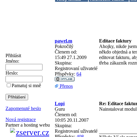
pawel.m
Editace faktury
Pokročilý
Ahojky, nikde jsem 
Členem od:
někdo objedná a te
Přihlásit
15:49 27.1.2009
editovat fakturu, a
Jméno:
Skupina:
třeba zákazník rozm
Registrovaní uživatelé
Heslo:
Příspěvky:
64
Pamatuj si mně
Přenos
Lopi
Re: Editace faktu
Zapomenuté heslo
Guru
Nainstalovat mod
Členem od:
Nová registrace
10:05 20.11.2007
Partner a hosting webu
Skupina:
Registrovaní uživatelé
_______________
Příspěvky:
408