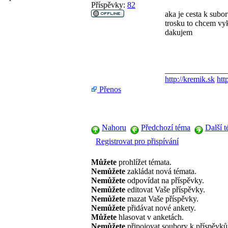
Příspěvky:
82
aka je cesta k subo
trosku to chcem vy
dakujem
_______________
http://kremik.sk
htt
Přenos
Nahoru
Předchozí téma
Další 
Registrovat pro přispívání
Můžete
prohlížet témata.
Nemůžete
zakládat nová témata.
Nemůžete
odpovídat na příspěvky.
Nemůžete
editovat Vaše příspěvky.
Nemůžete
mazat Vaše příspěvky.
Nemůžete
přidávat nové ankety.
Můžete
hlasovat v anketách.
Nemůžete
připojovat soubory k příspěvk