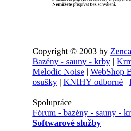
Nemůžete
přispívat bez schválení.
Copyright © 2003 by
Zenca
Bazény - sauny - krby
|
Krm
Melodic Noise
|
WebShop B
osušky
|
KNIHY odborné
|
Spolupráce
Fórum - bazény - sauny - k
Softwarové služby