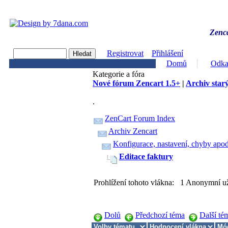
Zenca
Registrovat
Přihlášení
Domů
Odka
Kategorie a fóra
Nové fórum Zencart 1.5+
|
Archiv starý
.
ZenCart Forum Index
Archiv Zencart
Konfigurace, nastavení, chyby apod
Editace faktury
Prohlížení tohoto vlákna: 1 Anonymní už
Dolů
Předchozí téma
Další té