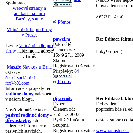
Někdo Ví ale nepo
Spolupráce
Chvála těm co se p
Webové stránky a
aplikace na míru
Zencart 1.5.5d
Bazény, sauny
Přenos
Virtuální sídlo pro firmy
v Praze
.
pawel.m
Re: Editace faktu
Pokročilý
Levné
Virtuální sídlo pro
Členem od:
firmy
nabízíme na adrese
Díky! super :)
15:49 27.1.2009
v Brně.
Skupina:
Registrovaní uživatelé
Masáže Slavkov u Brna
Příspěvky:
64
Odkazy
česká sociální síť
Přenos
rexVoX.com
Informace a projekty na
rodinné domy
naleznete
djkremik
Re: Editace faktur
v našem blogu.
Expert
Dobry den
Členem od:
poprosim kde sa edi
Navštívit můžete také
7:55 1.3.2007
pasivní rodinné domy -
Bydliště
Lučatin
cesta k suboru edita
dřevostavby
, kde
Skupina:
naleznete informace o
Registrovaní uživatelé
www.radostne.sk
pasivních stavbách.