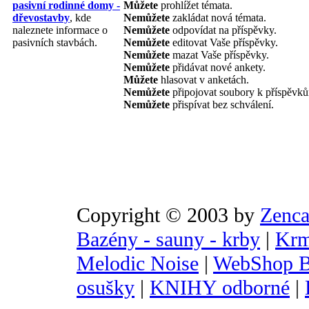
pasivní rodinné domy -
Můžete
prohlížet témata.
dřevostavby
, kde
Nemůžete
zakládat nová témata.
naleznete informace o
Nemůžete
odpovídat na příspěvky.
pasivních stavbách.
Nemůžete
editovat Vaše příspěvky.
Nemůžete
mazat Vaše příspěvky.
Nemůžete
přidávat nové ankety.
Můžete
hlasovat v anketách.
Nemůžete
připojovat soubory k příspěvk
Nemůžete
přispívat bez schválení.
Copyright © 2003 by
Zenca
Bazény - sauny - krby
|
Krm
Melodic Noise
|
WebShop B
osušky
|
KNIHY odborné
|