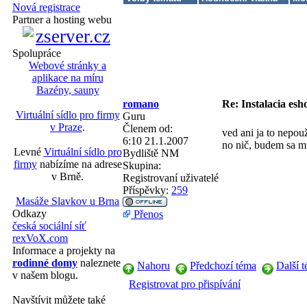
Nová registrace
Partner a hosting webu
Spolupráce
Webové stránky a
aplikace na míru
Bazény, sauny
romano
Re: Instalacia es
Virtuální sídlo pro firmy
Guru
v Praze
.
Členem od:
ved ani ja to nepou
6:10 21.1.2007
no nič, budem sa mu
Levné
Virtuální sídlo pro
Bydliště
NM
firmy
nabízíme na adrese
Skupina:
v Brně.
Registrovaní uživatelé
Příspěvky:
259
Masáže Slavkov u Brna
Odkazy
Přenos
česká sociální síť
rexVoX.com
Informace a projekty na
rodinné domy
naleznete
Nahoru
Předchozí téma
Další 
v našem blogu.
Registrovat pro přispívání
Navštívit můžete také