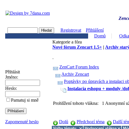
Zenca
Registrovat
Přihlášení
Domů
Odka
Kategorie a fóra
Nové fórum Zencart 1.5+
|
Archiv starý
.
ZenCart Forum Index
Přihlásit
Archiv Zencart
Jméno:
Poptávky po úpravách a instalaci o
Heslo:
Instalacia eshopu + moduly /do
Pamatuj si mně
Prohlížení tohoto vlákna: 1 Anonymní už
Dolů
Předchozí téma
Další té
Zapomenuté heslo