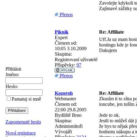
Zavolejte kdykoli t
Zajímavé zážitky 
Přenos
Piknik
Re: Affiliate
Expert
Uff.Ja uz mam host
Členem od:
hostingu kde je Ion
10:05 3.10.2009
Dakujem
Skupina:
Registrovaní uživatelé
Příspěvky:
97
Přihlásit
Jméno:
Přenos
Heslo:
Kozoroh
Re: Affiliate
Webmaster
Zkusím ti to zítra p
Pamatuj si mně
Členem od:
ioncube, jen tuším 
22:00 29.8.2005
Bydliště
Brno
Jede to ok.
Skupina:
Jestli to můžeš dát 
Zapomenuté heslo
Administrátoři
že bys to nějak pře
Vývojáři
hodnotu nákupu a id
Nová registrace