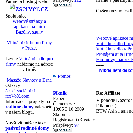
Příspěvky:
2124
iframu s patřičným
Partner a hosting webu
Ovšem nevím jestli
Spolupráce
Webové stránky a
aplikace na míru
Bazény, sauny
_______________
Webové aplikace na
Virtuální sídlo pro firmy
Virtuální sídlo fir
v Praze
.
Virtuální sídlo v Pr
Pronájem auta Brn
Levné
Virtuální sídlo pro
Hodinový manžel 
firmy
nabízíme na adrese
-----
v Brně.
"Nikdo není dokon
Přenos
Masáže Slavkov u Brna
Odkazy
česká sociální síť
Piknik
Re: Affiliate
rexVoX.com
Expert
V pohode Kozoroh.A
Informace a projekty na
Členem od:
Dik moc :)
rodinné domy
naleznete
10:05 3.10.2009
BTW.Asi su tam nen
v našem blogu.
Skupina:
Registrovaní uživatelé
Navštívit můžete také
Příspěvky:
97
pasivní rodinné domy -