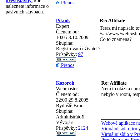
dřevostavby
, kde
Přenos
naleznete informace o
pasivních stavbách.
Piknik
Re: Affiliate
Expert
Teraz mi napisalo to
Členem od:
/var/www/web5/shop/
10:05 3.10.2009
Co to znamena?
Skupina:
Registrovaní uživatelé
Příspěvky:
97
Přenos
Kozoroh
Re: Affiliate
Webmaster
Není to otázka chmo
Členem od:
nebylo v rootu, res
22:00 29.8.2005
Bydliště
Brno
Skupina:
Administrátoři
_______________
Vývojáři
Webové aplikace na
Příspěvky:
2124
Virtuální sídlo fir
Virtuální sídlo v Pr
Pronájem auta Brn