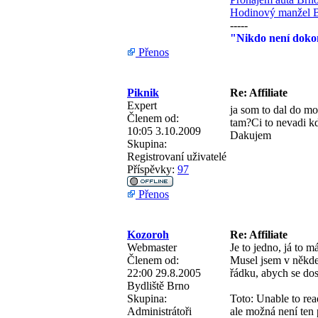
Hodinový manžel 
-----
"Nikdo není dokon
Přenos
Piknik
Re: Affiliate
Expert
ja som to dal do m
Členem od:
tam?Ci to nevadi kd
10:05 3.10.2009
Dakujem
Skupina:
Registrovaní uživatelé
Příspěvky:
97
Přenos
Kozoroh
Re: Affiliate
Webmaster
Je to jedno, já to 
Členem od:
Musel jsem v někde 
22:00 29.8.2005
řádku, abych se dos
Bydliště
Brno
Skupina:
Toto: Unable to re
Administrátoři
ale možná není ten 