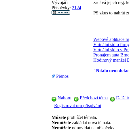
Vývojáři
zadává jejich reg. k
Příspěvky:
2124
PS:zkus to nahrát z
_______________
Webové aplikace na
Virtuální sídlo fir
Virtuální sídlo v Pr
Pronájem auta Brn
Hodinový manžel 
-----
"Nikdo není dokon
Přenos
Nahoru
Předchozí téma
Další 
Registrovat pro přispívání
Můžete
prohlížet témata.
Nemůžete
zakládat nová témata.
Nemůžete
odpovídat na příspěvky.