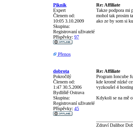
Piknik
Re: Affiliate
Expert
Takze podpora mi po
Členem od:
mohol tak prosim ta
10:05 3.10.2009
ako ze by som si k
Skupina:
Registrovaní uživatelé
Příspěvky:
97
Přenos
dobrota
Re: Affiliate
Pokročilý
Program Ioncube fu
Členem od:
kde kromě nízké cen
1:47 30.5.2006
vyzkoušel 4 hosting
Bydliště
Ostrava
Skupina:
Kdykoli se na mě o
Registrovaní uživatelé
Příspěvky:
45
_______________
Zdraví Dalibor Dob