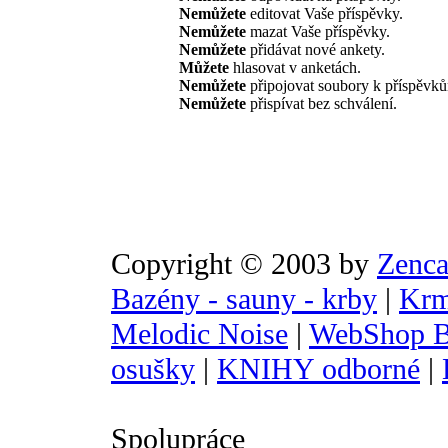
Nemůžete
editovat Vaše příspěvky.
Nemůžete
mazat Vaše příspěvky.
Nemůžete
přidávat nové ankety.
Můžete
hlasovat v anketách.
Nemůžete
připojovat soubory k příspěvk
Nemůžete
přispívat bez schválení.
Copyright © 2003 by
Zenca
Bazény - sauny - krby
|
Krm
Melodic Noise
|
WebShop B
osušky
|
KNIHY odborné
|
Spolupráce