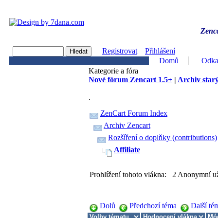
Zenca
Registrovat
Přihlášení
Domů
Odka
Kategorie a fóra
Nové fórum Zencart 1.5+
|
Archiv starý
.
ZenCart Forum Index
Archiv Zencart
Rozšíření o doplňky (contributions)
Affiliate
Prohlížení tohoto vlákna: 2 Anonymní už
Dolů
Předchozí téma
Další té