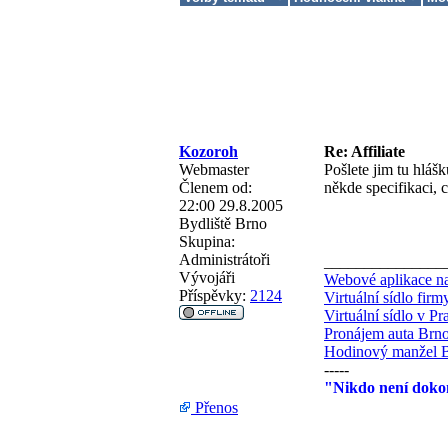
Kozoroh
Re: Affiliate
Webmaster
Pošlete jim tu hláš
Členem od:
někde specifikaci, 
22:00 29.8.2005
Bydliště
Brno
Skupina:
Administrátoři
_______________
Vývojáři
Webové aplikace na
Příspěvky:
2124
Virtuální sídlo fir
Virtuální sídlo v Pr
Pronájem auta Brn
Hodinový manžel 
-----
"Nikdo není dokon
Přenos