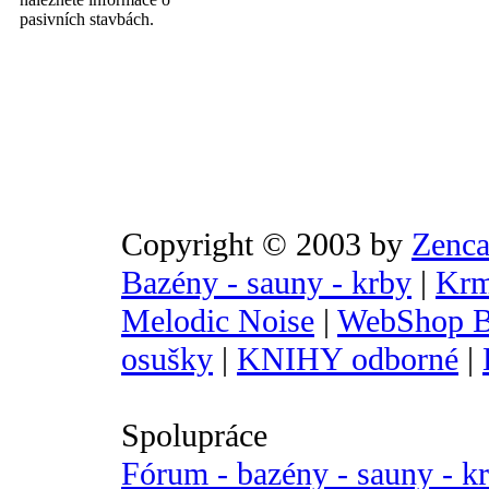
pasivních stavbách.
Copyright © 2003 by
Zenca
Bazény - sauny - krby
|
Krm
Melodic Noise
|
WebShop B
osušky
|
KNIHY odborné
|
Spolupráce
Fórum - bazény - sauny - k