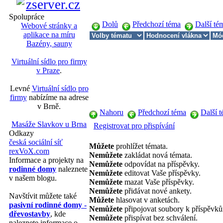
Spolupráce
Dolů
Předchozí téma
Další té
Webové stránky a
aplikace na míru
Bazény, sauny
Virtuální sídlo pro firmy
v Praze
.
Levné
Virtuální sídlo pro
firmy
nabízíme na adrese
v Brně.
Nahoru
Předchozí téma
Další 
Masáže Slavkov u Brna
Registrovat pro přispívání
Odkazy
česká sociální síť
Můžete
prohlížet témata.
rexVoX.com
Nemůžete
zakládat nová témata.
Informace a projekty na
Nemůžete
odpovídat na příspěvky.
rodinné domy
naleznete
Nemůžete
editovat Vaše příspěvky.
v našem blogu.
Nemůžete
mazat Vaše příspěvky.
Nemůžete
přidávat nové ankety.
Navštívit můžete také
Můžete
hlasovat v anketách.
pasivní rodinné domy -
Nemůžete
připojovat soubory k příspěvk
dřevostavby
, kde
Nemůžete
přispívat bez schválení.
naleznete informace o