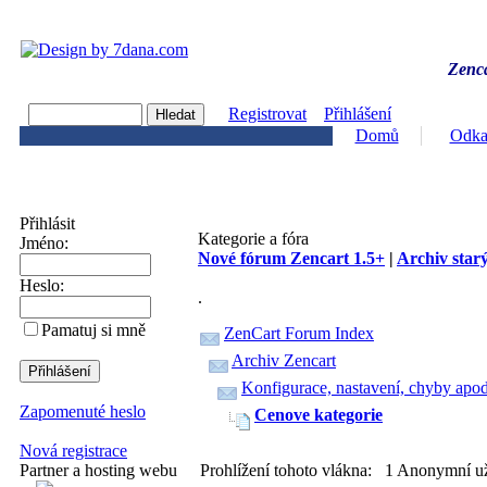
Zenca
Registrovat
Přihlášení
Domů
Odka
Přihlásit
Kategorie a fóra
Jméno:
Nové fórum Zencart 1.5+
|
Archiv starý
Heslo:
.
Pamatuj si mně
ZenCart Forum Index
Archiv Zencart
Konfigurace, nastavení, chyby apod
Zapomenuté heslo
Cenove kategorie
Nová registrace
Prohlížení tohoto vlákna: 1 Anonymní už
Partner a hosting webu