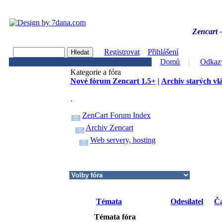
Zencart -
Registrovat
Přihlášení
Domů
Odkaz
Kategorie a fóra
Nové fórum Zencart 1.5+
|
Archiv starých vl
.
ZenCart Forum Index
Archiv Zencart
Web servery, hosting
Témata
Odesílatel
Ča
Témata fóra