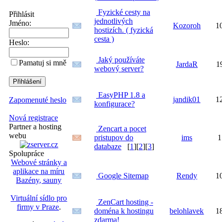
Fyzické cesty na
Přihlásit
jednotlivých
Jméno:
Kozoroh
1
hostizích. ( fyzická
cesta )
Heslo:
Jaký používáte
Pamatuj si mně
JardaR
1
webový server?
EasyPHP 1.8 a
jandik01
1
Zapomenuté heslo
konfigurace?
Nová registrace
Partner a hosting
Zencart a pocet
webu
pristupov do
ims
1
databaze
[
1
][
2
][
3
]
Spolupráce
Webové stránky a
aplikace na míru
Google Sitemap
Rendy
1
Bazény, sauny
Virtuální sídlo pro
ZenCart hosting -
firmy v Praze
.
doména k hostingu
belohlavek
1
zdarma!