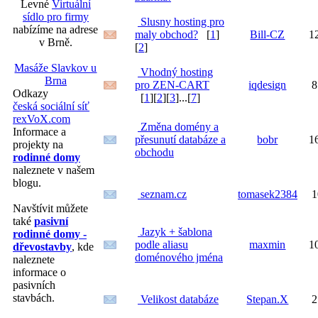
Levné
Virtuální
sídlo pro firmy
Slusny hosting pro
nabízíme na adrese
maly obchod?
[
1
]
Bill-CZ
1
v Brně.
[
2
]
Masáže Slavkov u
Vhodný hosting
Brna
pro ZEN-CART
iqdesign
8
Odkazy
[
1
][
2
][
3
]...[
7
]
česká sociální síť
rexVoX.com
Změna domény a
Informace a
přesunutí databáze a
bobr
1
projekty na
obchodu
rodinné domy
naleznete v našem
blogu.
seznam.cz
tomasek2384
1
Navštívit můžete
také
pasivní
Jazyk + šablona
rodinné domy -
podle aliasu
maxmin
1
dřevostavby
, kde
doménového jména
naleznete
informace o
pasivních
stavbách.
Velikost databáze
Stepan.X
2