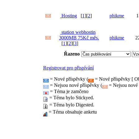
Hosting
[
1
][
2
]
phikme
1
station webhostin
3000MB 75Kč měs.
phikme
2
[
1
][
2
][
3
]
Řazeno
Registrovat pro přispívání
= Nové příspěvky (
= Nové příspěvky [ Ob
= Nejsou nové příspěvky (
= Nejsou nové p
= Téma je zamčeno
= Téma bylo Stickyed.
= Téma bylo Digested.
= Téma obsahuje anketu