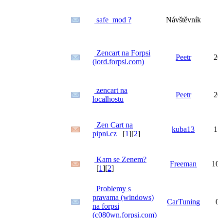
safe_mod ?
Návštěvník
Zencart na Forpsi
Peetr
2
(lord.forpsi.com)
zencart na
Peetr
2
localhostu
Zen Cart na
kuba13
1
pipni.cz
[
1
][
2
]
Kam se Zenem?
Freeman
1
[
1
][
2
]
Problemy s
pravama (windows)
CarTuning
na forpsi
(c080wn.forpsi.com)