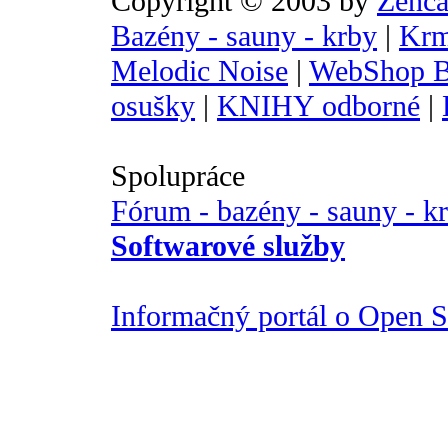
Copyright © 2003 by
Zenca
Bazény - sauny - krby
|
Krm
Melodic Noise
|
WebShop B
osušky
|
KNIHY odborné
|
Spolupráce
Fórum - bazény - sauny - k
Softwarové služby
Informačný portál o Open So