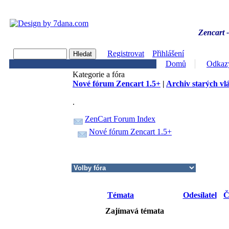
Zencart -
Registrovat
Přihlášení
Domů
Odkaz
Kategorie a fóra
Nové fórum Zencart 1.5+
|
Archiv starých vl
.
ZenCart Forum Index
Nové fórum Zencart 1.5+
Témata
Odesílatel
Č
Zajímavá témata