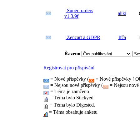
Super_orders
aliki
v1.3.9f
Zencart a GDPR
Ifča
1
Řazeno
Registrovat pro přispívání
= Nové příspěvky (
= Nové příspěvky [ Ob
= Nejsou nové příspěvky (
= Nejsou nové p
= Téma je zamčeno
= Téma bylo Stickyed.
= Téma bylo Digested.
= Téma obsahuje anketu