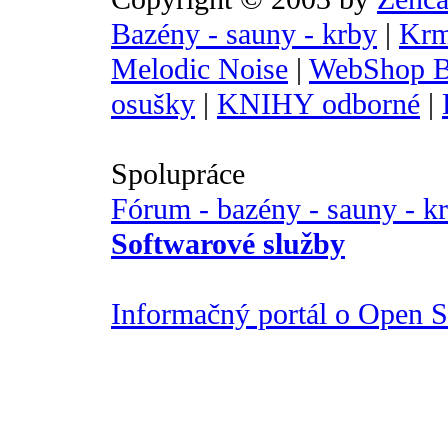
Bazény - sauny - krby
|
Krm
Melodic Noise
|
WebShop B
osušky
|
KNIHY odborné
|
Spolupráce
Fórum - bazény - sauny - k
Softwarové služby
Informačný portál o Open So