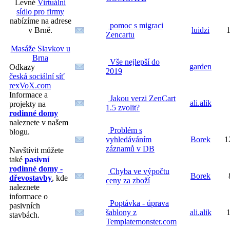
Levné
Virtuální
sídlo pro firmy
nabízíme na adrese
pomoc s migraci
v Brně.
luidzi
1
Zencartu
Masáže Slavkov u
Brna
Vše nejlepší do
garden
Odkazy
2019
česká sociální síť
rexVoX.com
Informace a
Jakou verzi ZenCart
ali.alik
projekty na
1.5 zvolit?
rodinné domy
naleznete v našem
Problém s
blogu.
vyhledáváním
Borek
1
záznamů v DB
Navštívit můžete
také
pasivní
rodinné domy -
Chyba ve výpočtu
Borek
dřevostavby
, kde
ceny za zboží
naleznete
informace o
Poptávka - úprava
pasivních
šablony z
ali.alik
1
stavbách.
Templatemonster.com