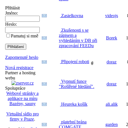
Přihlásit
Jméno:
Zasielkovna
videojs
Heslo:
Zkušenosti s se
zápisem a
Pamatuj si mně
Borek
1
vyhledáním v DB při
zpracování FEEDu
Zapomenuté heslo
Připojení roboti
doraz
Nová registrace
Partner a hosting
webu
Vypnutí funce
doraz
1
"Rošířené hledání".
Spolupráce
Webové stránky a
aplikace na míru
Bazény, sauny
Heureka košík
ali.alik
1
Virtuální sídlo pro
firmy v Praze
.
platební brána
garden
2
COMGATE