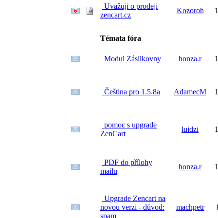
Uvažuji o prodeji
Kozoroh
1
zencart.cz
Témata fóra
Modul Zásilkovny
honza.r
1
Čeština pro 1.5.8a
AdamecM
1
pomoc s upgrade
luidzi
1
ZenCart
PDF do přílohy
honza.r
1
mailu
Upgrade Zencart na
novou verzi - důvod:
machpetr
spam