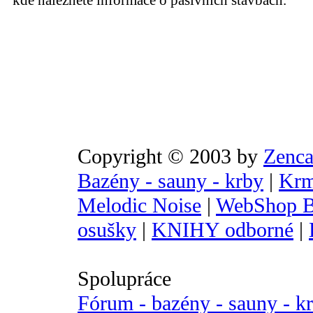
kde naleznete informace o pasivních stavbách.
Copyright © 2003 by
Zenca
Bazény - sauny - krby
|
Krm
Melodic Noise
|
WebShop B
osušky
|
KNIHY odborné
|
Spolupráce
Fórum - bazény - sauny - k