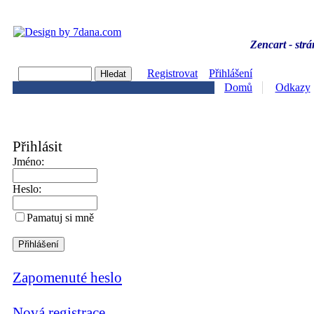
Zencart - strá
Registrovat
Přihlášení
Domů
Odkazy
Přihlásit
Jméno:
Heslo:
Pamatuj si mně
Zapomenuté heslo
Nová registrace