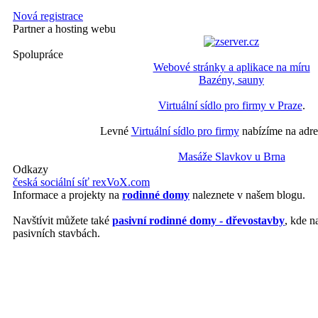
Nová registrace
Partner a hosting webu
Spolupráce
Webové stránky a aplikace na míru
Bazény, sauny
Virtuální sídlo pro firmy v Praze
.
Levné
Virtuální sídlo pro firmy
nabízíme na adre
Masáže Slavkov u Brna
Odkazy
česká sociální síť rexVoX.com
Informace a projekty na
rodinné domy
naleznete v našem blogu.
Navštívit můžete také
pasivní rodinné domy - dřevostavby
, kde n
pasivních stavbách.