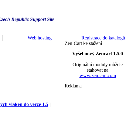
Czech Republic Support Site
Web hosting
Registrace do katalogů
Zen-Cart ke stažení
Vyšel nový Zencart 1.5.0
Originální moduly můžete
stahovat na
www.zen-cart.com
Reklama
rých vláken do verze 1.5
|