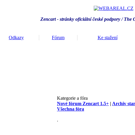
Zencart - stránky oficiální české podpory / T
he 
Odkazy
Fórum
Ke stažení
Kategorie a fóra
Nové fórum Zencart 1.5+
|
Archiv sta
Všechna fóra
.