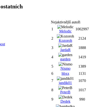
ostatních
Nejaktivnější autoři
1
1002997
Melodic
2
2124
Kozoroh
post
3
1888
JardaR
4
1419
garden
5
1389
Nismo
6
hbxx
1131
7
1070
jandik01
8
1017
PeterB
9
990
Dedek