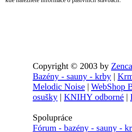
kde naleznete informace o pasivních stavbách.
Copyright © 2003 by
Zenca
Bazény - sauny - krby
|
Krm
Melodic Noise
|
WebShop B
osušky
|
KNIHY odborné
|
Spolupráce
Fórum - bazény - sauny - k