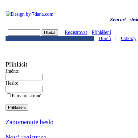
Zencart - strá
Registrovat
Přihlášení
Domů
Odkazy
Přihlásit
Jméno:
Heslo:
Pamatuj si mně
Zapomenuté heslo
Nová registrace