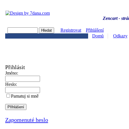
Zencart - strá
Registrovat
Přihlášení
Domů
Odkazy
Přihlásit
Jméno:
Heslo:
Pamatuj si mně
Zapomenuté heslo