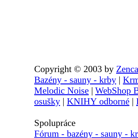
Copyright © 2003 by
Zenca
Bazény - sauny - krby
|
Krm
Melodic Noise
|
WebShop B
osušky
|
KNIHY odborné
|
Spolupráce
Fórum - bazény - sauny - k