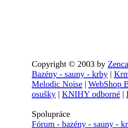
Copyright © 2003 by
Zenca
Bazény - sauny - krby
|
Krm
Melodic Noise
|
WebShop B
osušky
|
KNIHY odborné
|
Spolupráce
Fórum - bazény - sauny - k