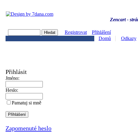
Zencart - strá
Registrovat
Přihlášení
Domů
Odkazy
Přihlásit
Jméno:
Heslo:
Pamatuj si mně
Zapomenuté heslo