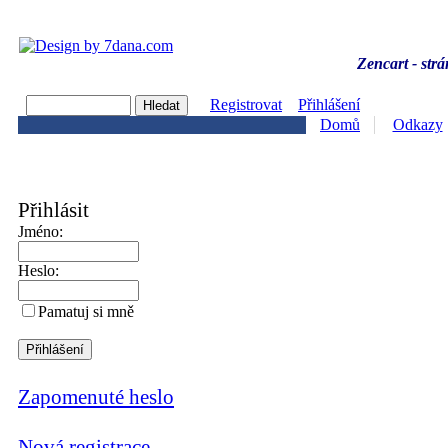
Zencart - strá
Registrovat
Přihlášení
Domů
Odkazy
Přihlásit
Jméno:
Heslo:
Pamatuj si mně
Zapomenuté heslo
Nová registrace