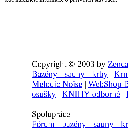
Copyright © 2003 by
Zenca
Bazény - sauny - krby
|
Krm
Melodic Noise
|
WebShop B
osušky
|
KNIHY odborné
|
Spolupráce
Fórum - bazény - sauny - k