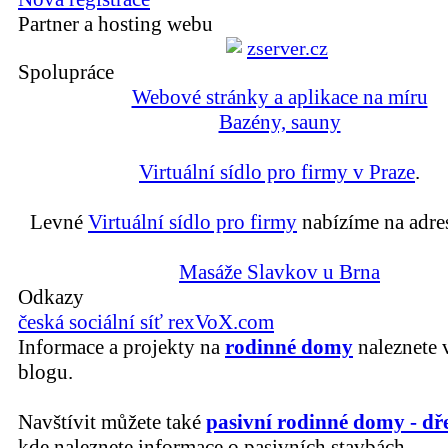
Partner a hosting webu
Spolupráce
Webové stránky a aplikace na míru
Bazény, sauny
Virtuální sídlo pro firmy v Praze
.
Levné
Virtuální sídlo pro firmy
nabízíme na adre
Masáže Slavkov u Brna
Odkazy
česká sociální síť rexVoX.com
Informace a projekty na
rodinné domy
naleznete 
blogu.
Navštívit můžete také
pasivní rodinné domy - dř
kde naleznete informace o pasivních stavbách.