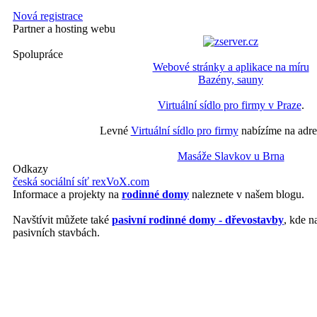
Nová registrace
Partner a hosting webu
Spolupráce
Webové stránky a aplikace na míru
Bazény, sauny
Virtuální sídlo pro firmy v Praze
.
Levné
Virtuální sídlo pro firmy
nabízíme na adre
Masáže Slavkov u Brna
Odkazy
česká sociální síť rexVoX.com
Informace a projekty na
rodinné domy
naleznete v našem blogu.
Navštívit můžete také
pasivní rodinné domy - dřevostavby
, kde n
pasivních stavbách.