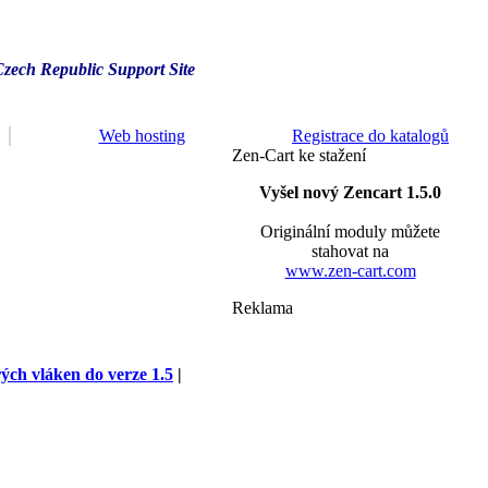
Czech Republic Support Site
Web hosting
Registrace do katalogů
Zen-Cart ke stažení
Vyšel nový Zencart 1.5.0
Originální moduly můžete
stahovat na
www.zen-cart.com
Reklama
rých vláken do verze 1.5
|