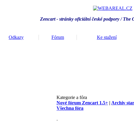
Zencart - stránky oficiální české podpory / T
he 
Odkazy
Fórum
Ke stažení
Kategorie a fóra
Nové fórum Zencart 1.5+
|
Archiv sta
Všechna fóra
.