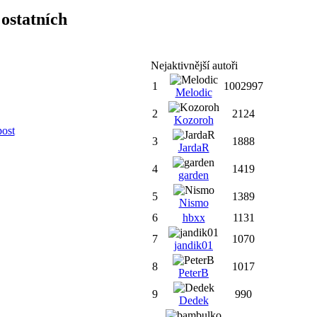
ostatních
Nejaktivnější autoři
1
1002997
Melodic
2
2124
Kozoroh
post
3
1888
JardaR
4
1419
garden
5
1389
Nismo
6
hbxx
1131
7
1070
jandik01
8
1017
PeterB
9
990
Dedek