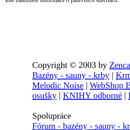
kde naleznete informace o pasivních stavbách.
Copyright © 2003 by
Zenca
Bazény - sauny - krby
|
Krm
Melodic Noise
|
WebShop B
osušky
|
KNIHY odborné
|
Spolupráce
Fórum - bazény - sauny - k