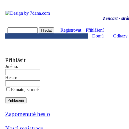
Zencart - strá
Registrovat
Přihlášení
Domů
Odkazy
Přihlásit
Jméno:
Heslo:
Pamatuj si mně
Zapomenuté heslo
Nová registrace