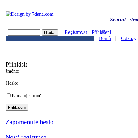
Zencart - strá
Registrovat
Přihlášení
Domů
Odkazy
Přihlásit
Jméno:
Heslo:
Pamatuj si mně
Zapomenuté heslo
Nová registrace