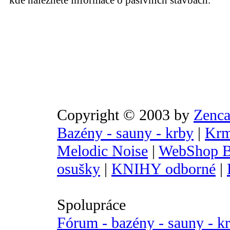
kde naleznete informace o pasivních stavbách.
Copyright © 2003 by
Zenca
Bazény - sauny - krby
|
Krm
Melodic Noise
|
WebShop B
osušky
|
KNIHY odborné
|
Spolupráce
Fórum - bazény - sauny - k