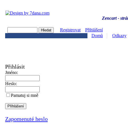
Zencart - strá
Registrovat
Přihlášení
Domů
Odkazy
Přihlásit
Jméno:
Heslo:
Pamatuj si mně
Zapomenuté heslo