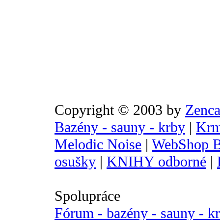
Copyright © 2003 by
Zenca
Bazény - sauny - krby
|
Krm
Melodic Noise
|
WebShop B
osušky
|
KNIHY odborné
|
Spolupráce
Fórum - bazény - sauny - k