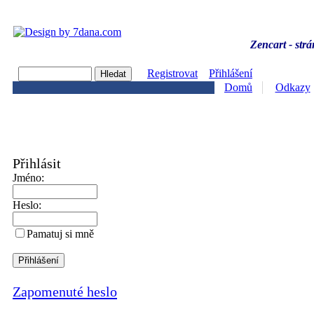
Zencart - strá
Registrovat
Přihlášení
Domů
Odkazy
Přihlásit
Jméno:
Heslo:
Pamatuj si mně
Zapomenuté heslo