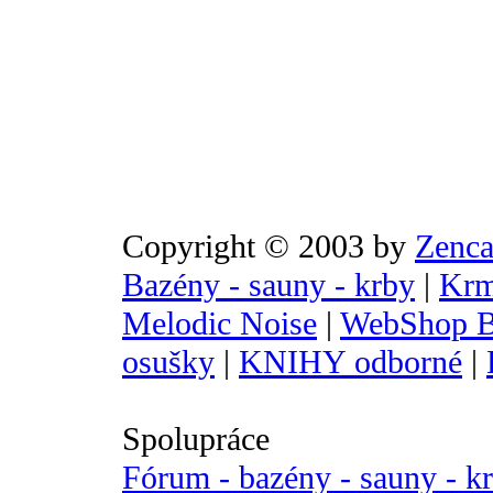
Copyright © 2003 by
Zenca
Bazény - sauny - krby
|
Krm
Melodic Noise
|
WebShop B
osušky
|
KNIHY odborné
|
Spolupráce
Fórum - bazény - sauny - k