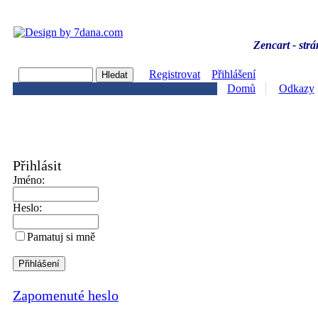
Zencart - strá
Registrovat
Přihlášení
Domů
Odkazy
Přihlásit
Jméno:
Heslo:
Pamatuj si mně
Zapomenuté heslo