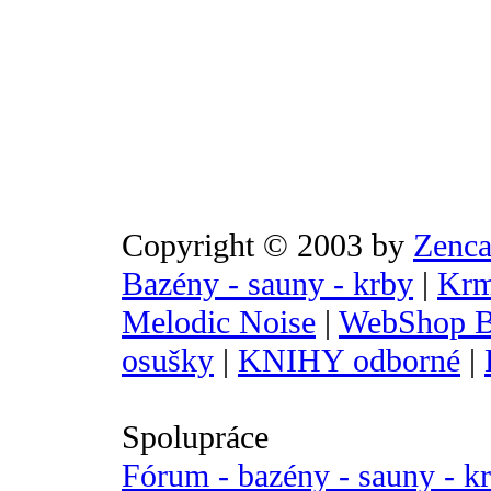
Copyright © 2003 by
Zenca
Bazény - sauny - krby
|
Krm
Melodic Noise
|
WebShop B
osušky
|
KNIHY odborné
|
Spolupráce
Fórum - bazény - sauny - k