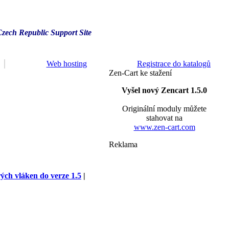
Czech Republic Support Site
Web hosting
Registrace do katalogů
Zen-Cart ke stažení
Vyšel nový Zencart 1.5.0
Originální moduly můžete
stahovat na
www.zen-cart.com
Reklama
rých vláken do verze 1.5
|