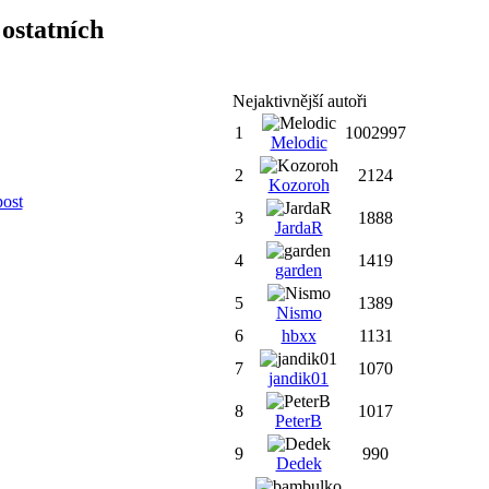
ostatních
Nejaktivnější autoři
1
1002997
Melodic
2
2124
Kozoroh
post
3
1888
JardaR
4
1419
garden
5
1389
Nismo
6
hbxx
1131
7
1070
jandik01
8
1017
PeterB
9
990
Dedek