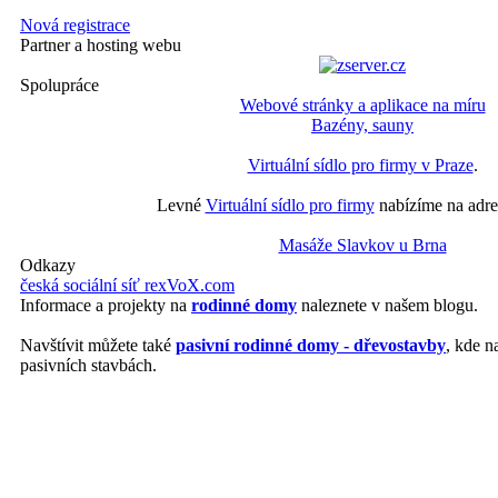
Nová registrace
Partner a hosting webu
Spolupráce
Webové stránky a aplikace na míru
Bazény, sauny
Virtuální sídlo pro firmy v Praze
.
Levné
Virtuální sídlo pro firmy
nabízíme na adre
Masáže Slavkov u Brna
Odkazy
česká sociální síť rexVoX.com
Informace a projekty na
rodinné domy
naleznete v našem blogu.
Navštívit můžete také
pasivní rodinné domy - dřevostavby
, kde n
pasivních stavbách.