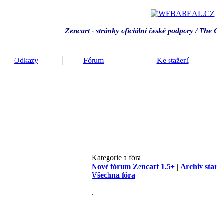
Zencart - stránky oficiální české podpory / T
he 
Odkazy
Fórum
Ke stažení
Kategorie a fóra
Nové fórum Zencart 1.5+
|
Archiv sta
Všechna fóra
.