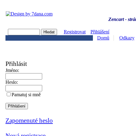
Zencart - strá
Registrovat
Přihlášení
Domů
Odkazy
Přihlásit
Jméno:
Heslo:
Pamatuj si mně
Zapomenuté heslo
Nová registrace