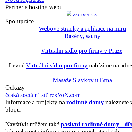
Partner a hosting webu
Spolupráce
Webové stránky a aplikace na míru
Bazény, sauny
Virtuální sídlo pro firmy v Praze
.
Levné
Virtuální sídlo pro firmy
nabízíme na adre
Masáže Slavkov u Brna
Odkazy
česká sociální síť rexVoX.com
Informace a projekty na
rodinné domy
naleznete 
blogu.
Navštívit můžete také
pasivní rodinné domy - dř
kde naleznete informace o pasivních stavbách.