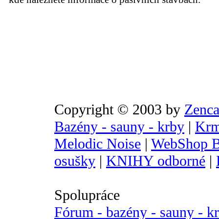
Copyright © 2003 by
Zenca
Bazény - sauny - krby
|
Krm
Melodic Noise
|
WebShop B
osušky
|
KNIHY odborné
|
Spolupráce
Fórum - bazény - sauny - k