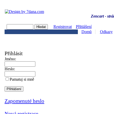
Zencart - strá
Registrovat
Přihlášení
Domů
Odkazy
Přihlásit
Jméno:
Heslo:
Pamatuj si mně
Zapomenuté heslo
Nová registrace