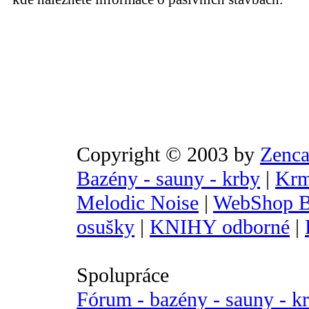
Copyright © 2003 by
Zenca
Bazény - sauny - krby
|
Krm
Melodic Noise
|
WebShop B
osušky
|
KNIHY odborné
|
Spolupráce
Fórum - bazény - sauny - k