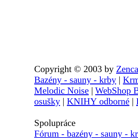
Copyright © 2003 by
Zenca
Bazény - sauny - krby
|
Krm
Melodic Noise
|
WebShop B
osušky
|
KNIHY odborné
|
Spolupráce
Fórum - bazény - sauny - k