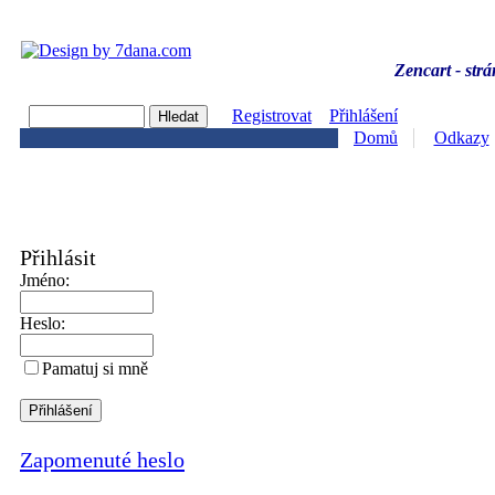
Zencart - strá
Registrovat
Přihlášení
Domů
Odkazy
Přihlásit
Jméno:
Heslo:
Pamatuj si mně
Zapomenuté heslo