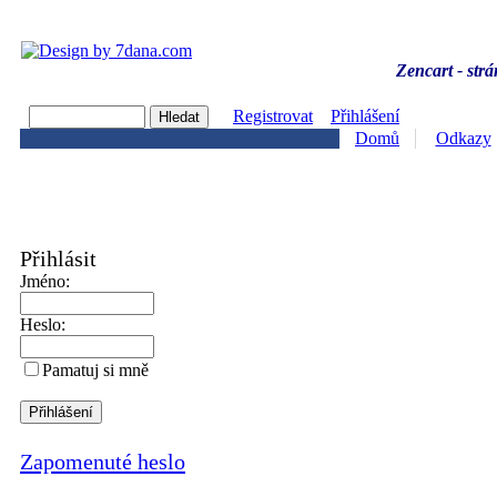
Zencart - strá
Registrovat
Přihlášení
Domů
Odkazy
Přihlásit
Jméno:
Heslo:
Pamatuj si mně
Zapomenuté heslo