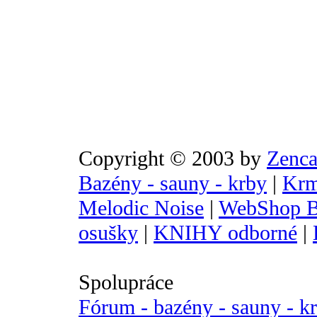
Copyright © 2003 by
Zenca
Bazény - sauny - krby
|
Krm
Melodic Noise
|
WebShop B
osušky
|
KNIHY odborné
|
Spolupráce
Fórum - bazény - sauny - k