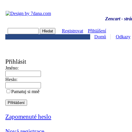
Zencart - strá
Registrovat
Přihlášení
Domů
Odkazy
Přihlásit
Jméno:
Heslo:
Pamatuj si mně
Zapomenuté heslo
Nová registrace