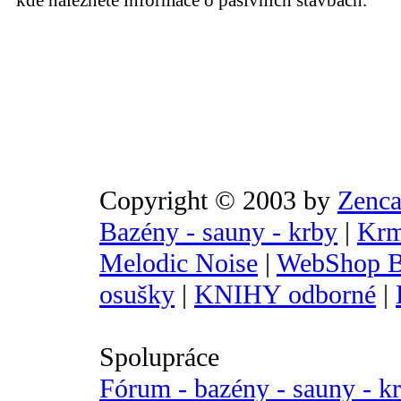
kde naleznete informace o pasivních stavbách.
Copyright © 2003 by
Zenca
Bazény - sauny - krby
|
Krm
Melodic Noise
|
WebShop B
osušky
|
KNIHY odborné
|
Spolupráce
Fórum - bazény - sauny - k