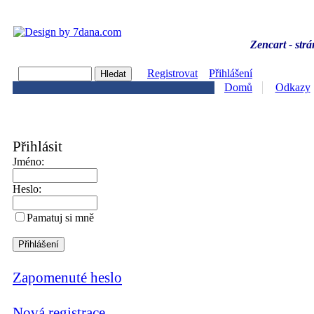
Zencart - strá
Registrovat
Přihlášení
Domů
Odkazy
Přihlásit
Jméno:
Heslo:
Pamatuj si mně
Zapomenuté heslo
Nová registrace