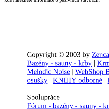
kde naleznete informace o pasivních stavbách.
Copyright © 2003 by
Zenca
Bazény - sauny - krby
|
Krm
Melodic Noise
|
WebShop B
osušky
|
KNIHY odborné
|
Spolupráce
Fórum - bazény - sauny - k