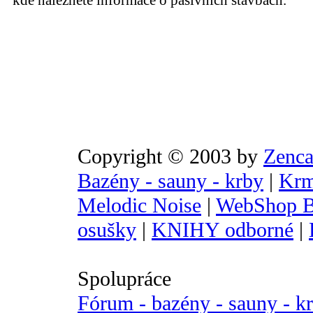
kde naleznete informace o pasivních stavbách.
Copyright © 2003 by
Zenca
Bazény - sauny - krby
|
Krm
Melodic Noise
|
WebShop B
osušky
|
KNIHY odborné
|
Spolupráce
Fórum - bazény - sauny - k