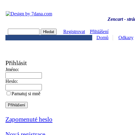
Zencart - strá
Registrovat
Přihlášení
Domů
Odkazy
Přihlásit
Jméno:
Heslo:
Pamatuj si mně
Zapomenuté heslo
Nová registrace