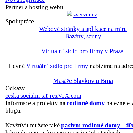
Partner a hosting webu
Spolupráce
Webové stránky a aplikace na míru
Bazény, sauny
Virtuální sídlo pro firmy v Praze
.
Levné
Virtuální sídlo pro firmy
nabízíme na adre
Masáže Slavkov u Brna
Odkazy
česká sociální síť rexVoX.com
Informace a projekty na
rodinné domy
naleznete 
blogu.
Navštívit můžete také
pasivní rodinné domy - dř
kde naleznete informace o pasivních stavbách.