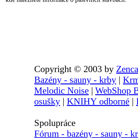
Copyright © 2003 by
Zenca
Bazény - sauny - krby
|
Krm
Melodic Noise
|
WebShop B
osušky
|
KNIHY odborné
|
Spolupráce
Fórum - bazény - sauny - k