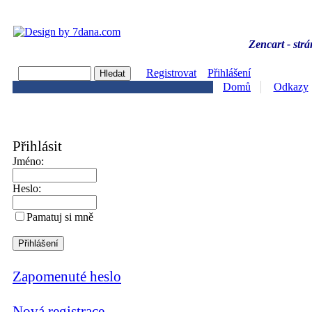
Zencart - strá
Registrovat
Přihlášení
Domů
Odkazy
Přihlásit
Jméno:
Heslo:
Pamatuj si mně
Zapomenuté heslo
Nová registrace