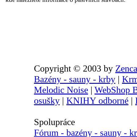
Copyright © 2003 by
Zenca
Bazény - sauny - krby
|
Krm
Melodic Noise
|
WebShop B
osušky
|
KNIHY odborné
|
Spolupráce
Fórum - bazény - sauny - k