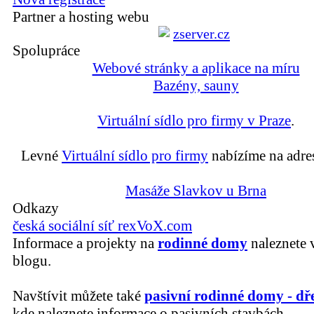
Partner a hosting webu
Spolupráce
Webové stránky a aplikace na míru
Bazény, sauny
Virtuální sídlo pro firmy v Praze
.
Levné
Virtuální sídlo pro firmy
nabízíme na adre
Masáže Slavkov u Brna
Odkazy
česká sociální síť rexVoX.com
Informace a projekty na
rodinné domy
naleznete 
blogu.
Navštívit můžete také
pasivní rodinné domy - dř
kde naleznete informace o pasivních stavbách.