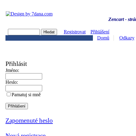
Zencart - strá
Registrovat
Přihlášení
Domů
Odkazy
Přihlásit
Jméno:
Heslo:
Pamatuj si mně
Zapomenuté heslo
Nová registrace