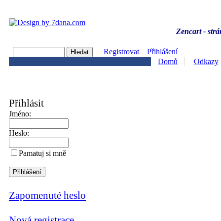
Zencart - strá
Registrovat
Přihlášení
Domů
Odkazy
Přihlásit
Jméno:
Heslo:
Pamatuj si mně
Zapomenuté heslo
Nová registrace