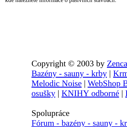
kde naleznete informace o pasivních stavbách.
Copyright © 2003 by
Zenca
Bazény - sauny - krby
|
Krm
Melodic Noise
|
WebShop B
osušky
|
KNIHY odborné
|
Spolupráce
Fórum - bazény - sauny - k