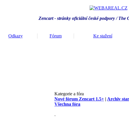
Zencart - stránky oficiální české podpory / T
he 
Odkazy
Fórum
Ke stažení
Kategorie a fóra
Nové fórum Zencart 1.5+
|
Archiv sta
Všechna fóra
.