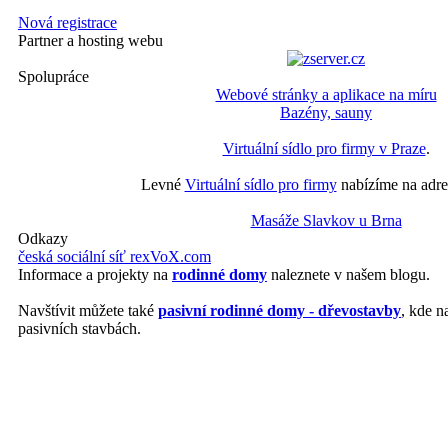
Nová registrace
Partner a hosting webu
Spolupráce
Webové stránky a aplikace na míru
Bazény, sauny
Virtuální sídlo pro firmy v Praze
.
Levné
Virtuální sídlo pro firmy
nabízíme na adre
Masáže Slavkov u Brna
Odkazy
česká sociální síť rexVoX.com
Informace a projekty na
rodinné domy
naleznete v našem blogu.
Navštívit můžete také
pasivní rodinné domy - dřevostavby
, kde n
pasivních stavbách.