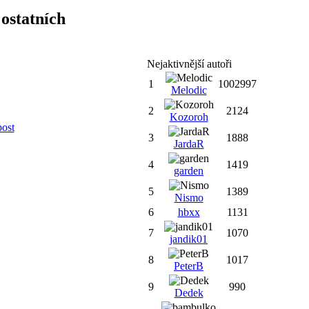
ostatních
Nejaktivnější autoři
1
1002997
Melodic
2
2124
Kozoroh
post
3
1888
JardaR
4
1419
garden
5
1389
Nismo
6
hbxx
1131
7
1070
jandik01
8
1017
PeterB
9
990
Dedek