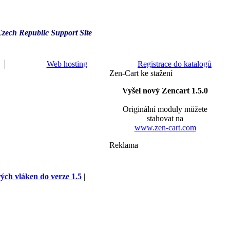
Czech Republic Support Site
Web hosting
Registrace do katalogů
Zen-Cart ke stažení
Vyšel nový Zencart 1.5.0
Originální moduly můžete
stahovat na
www.zen-cart.com
Reklama
rých vláken do verze 1.5
|