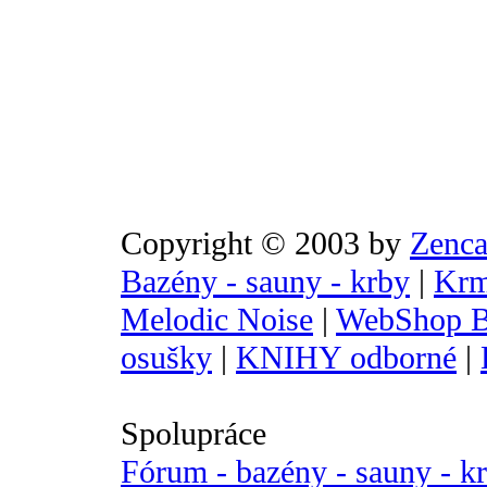
Copyright © 2003 by
Zenca
Bazény - sauny - krby
|
Krm
Melodic Noise
|
WebShop B
osušky
|
KNIHY odborné
|
Spolupráce
Fórum - bazény - sauny - k