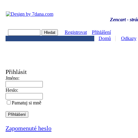
Zencart - strá
Registrovat
Přihlášení
Domů
Odkazy
Přihlásit
Jméno:
Heslo:
Pamatuj si mně
Zapomenuté heslo