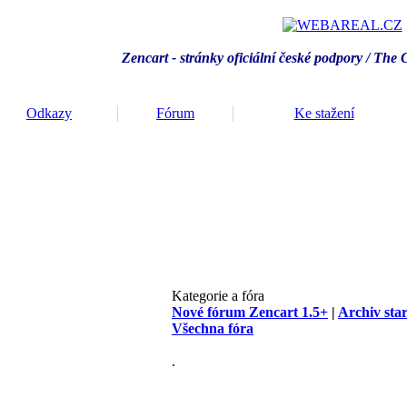
Zencart - stránky oficiální české podpory / T
he 
Odkazy
Fórum
Ke stažení
Kategorie a fóra
Nové fórum Zencart 1.5+
|
Archiv sta
Všechna fóra
.