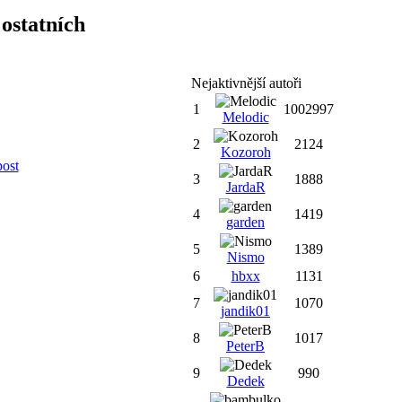
ostatních
Nejaktivnější autoři
1
1002997
Melodic
2
2124
Kozoroh
post
3
1888
JardaR
4
1419
garden
5
1389
Nismo
6
hbxx
1131
7
1070
jandik01
8
1017
PeterB
9
990
Dedek