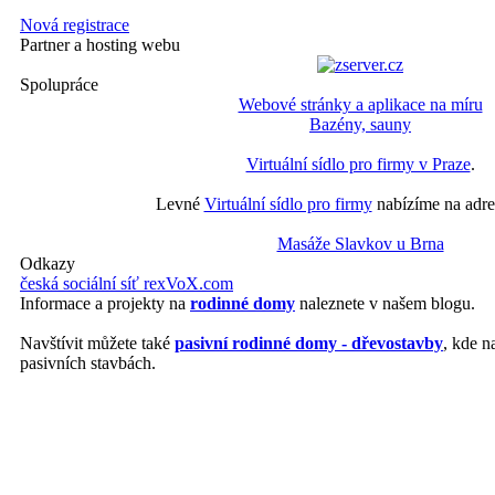
Nová registrace
Partner a hosting webu
Spolupráce
Webové stránky a aplikace na míru
Bazény, sauny
Virtuální sídlo pro firmy v Praze
.
Levné
Virtuální sídlo pro firmy
nabízíme na adre
Masáže Slavkov u Brna
Odkazy
česká sociální síť rexVoX.com
Informace a projekty na
rodinné domy
naleznete v našem blogu.
Navštívit můžete také
pasivní rodinné domy - dřevostavby
, kde n
pasivních stavbách.