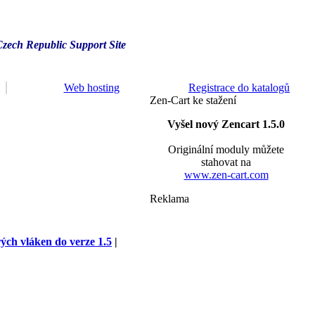
Czech Republic Support Site
Web hosting
Registrace do katalogů
Zen-Cart ke stažení
Vyšel nový Zencart 1.5.0
Originální moduly můžete
stahovat na
www.zen-cart.com
Reklama
rých vláken do verze 1.5
|