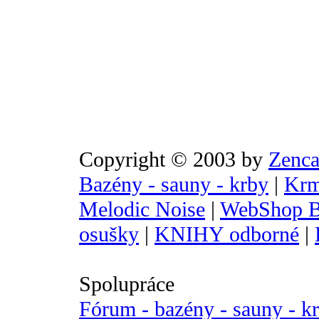
Copyright © 2003 by
Zenca
Bazény - sauny - krby
|
Krm
Melodic Noise
|
WebShop B
osušky
|
KNIHY odborné
|
Spolupráce
Fórum - bazény - sauny - k