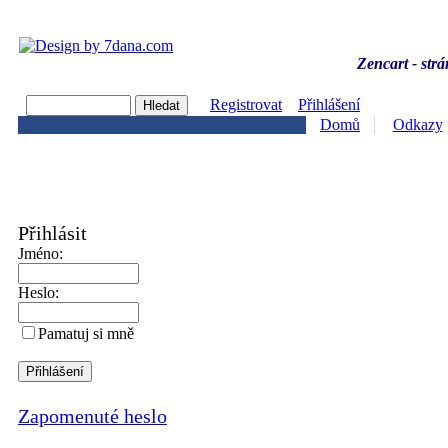
Zencart - strá
Registrovat
Přihlášení
Domů
Odkazy
Přihlásit
Jméno:
Heslo:
Pamatuj si mně
Zapomenuté heslo