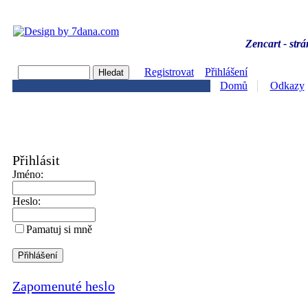
Zencart - strá
Registrovat
Přihlášení
Domů
Odkazy
Přihlásit
Jméno:
Heslo:
Pamatuj si mně
Zapomenuté heslo