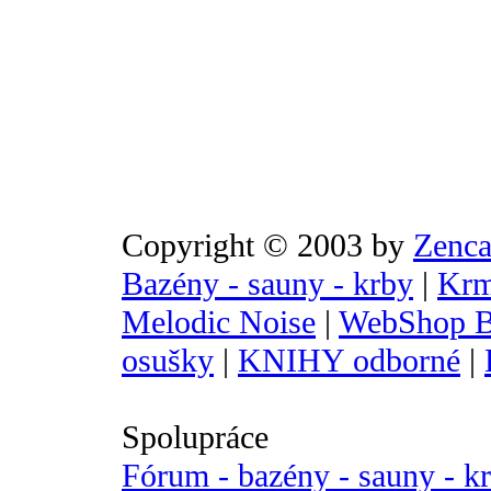
Copyright © 2003 by
Zenca
Bazény - sauny - krby
|
Krm
Melodic Noise
|
WebShop B
osušky
|
KNIHY odborné
|
Spolupráce
Fórum - bazény - sauny - k