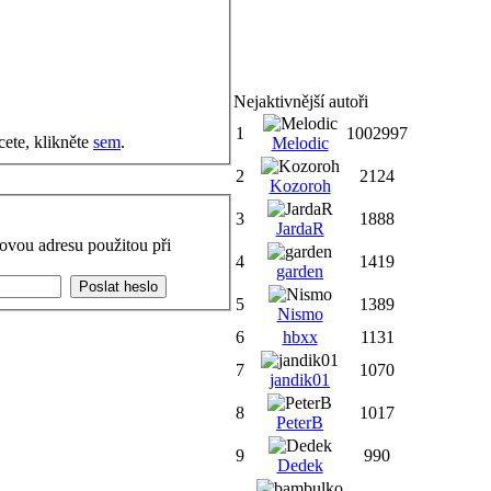
Nejaktivnější autoři
1
1002997
cete, klikněte
sem
.
Melodic
2
2124
Kozoroh
3
1888
JardaR
ovou adresu použitou při
4
1419
garden
5
1389
Nismo
6
hbxx
1131
7
1070
jandik01
8
1017
PeterB
9
990
Dedek