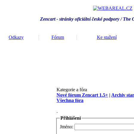
Zencart - stránky oficiální české podpory / T
he 
Odkazy
Fórum
Ke stažení
Kategorie a fóra
Nové fórum Zencart 1.5+
|
Archiv sta
Všechna fóra
.
Přihlášení
Jméno: