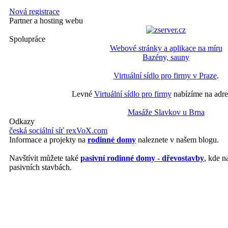
Nová registrace
Partner a hosting webu
Spolupráce
Webové stránky a aplikace na míru
Bazény, sauny
Virtuální sídlo pro firmy v Praze
.
Levné
Virtuální sídlo pro firmy
nabízíme na adre
Masáže Slavkov u Brna
Odkazy
česká sociální síť rexVoX.com
Informace a projekty na
rodinné domy
naleznete v našem blogu.
Navštívit můžete také
pasivní rodinné domy - dřevostavby
, kde n
pasivních stavbách.