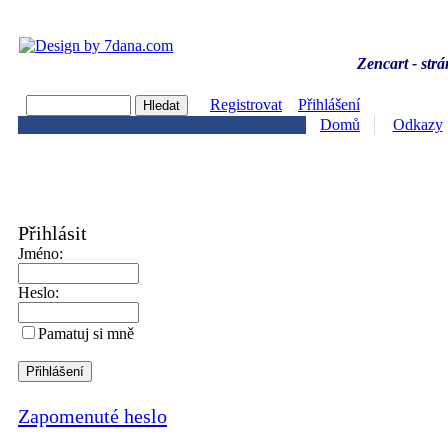
Zencart - strá
Registrovat
Přihlášení
Domů
Odkazy
Přihlásit
Jméno:
Heslo:
Pamatuj si mně
Zapomenuté heslo