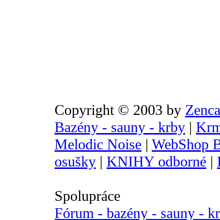
Copyright © 2003 by
Zenca
Bazény - sauny - krby
|
Krm
Melodic Noise
|
WebShop B
osušky
|
KNIHY odborné
|
Spolupráce
Fórum - bazény - sauny - k