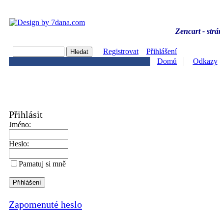
Zencart - strá
Registrovat
Přihlášení
Domů
Odkazy
Přihlásit
Jméno:
Heslo:
Pamatuj si mně
Zapomenuté heslo