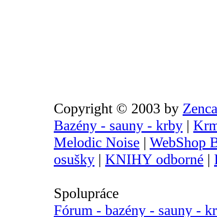
Copyright © 2003 by
Zenca
Bazény - sauny - krby
|
Krm
Melodic Noise
|
WebShop B
osušky
|
KNIHY odborné
|
Spolupráce
Fórum - bazény - sauny - k