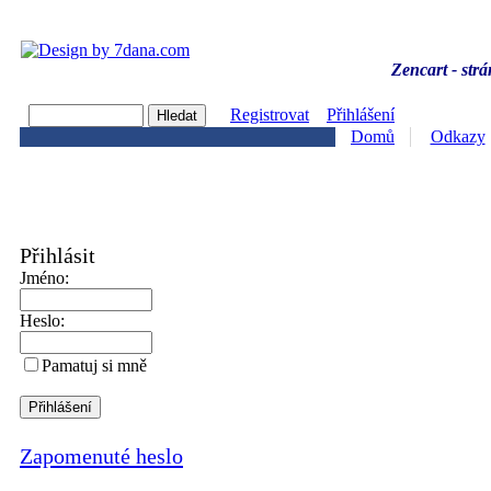
Zencart - strá
Registrovat
Přihlášení
Domů
Odkazy
Přihlásit
Jméno:
Heslo:
Pamatuj si mně
Zapomenuté heslo