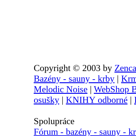
Copyright © 2003 by
Zenca
Bazény - sauny - krby
|
Krm
Melodic Noise
|
WebShop B
osušky
|
KNIHY odborné
|
Spolupráce
Fórum - bazény - sauny - k