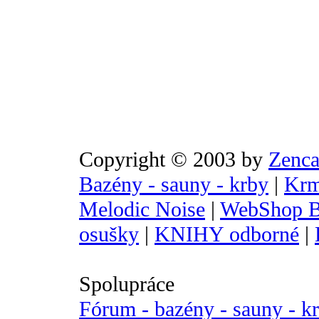
Copyright © 2003 by
Zenca
Bazény - sauny - krby
|
Krm
Melodic Noise
|
WebShop B
osušky
|
KNIHY odborné
|
Spolupráce
Fórum - bazény - sauny - k