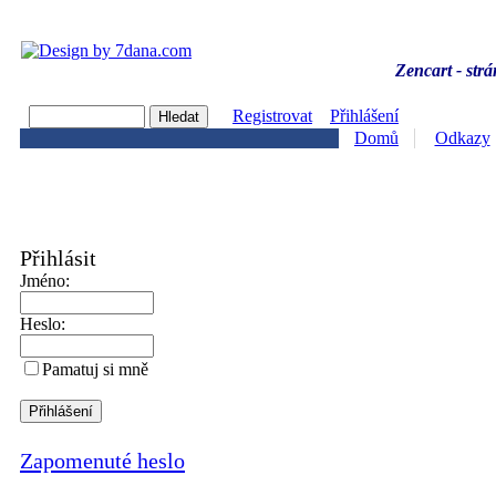
Zencart - strá
Registrovat
Přihlášení
Domů
Odkazy
Přihlásit
Jméno:
Heslo:
Pamatuj si mně
Zapomenuté heslo