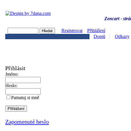
Zencart - strá
Registrovat
Přihlášení
Domů
Odkazy
Přihlásit
Jméno:
Heslo:
Pamatuj si mně
Zapomenuté heslo