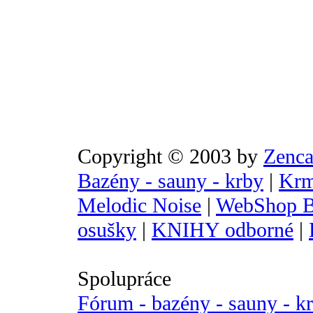
Copyright © 2003 by
Zenca
Bazény - sauny - krby
|
Krm
Melodic Noise
|
WebShop B
osušky
|
KNIHY odborné
|
Spolupráce
Fórum - bazény - sauny - k