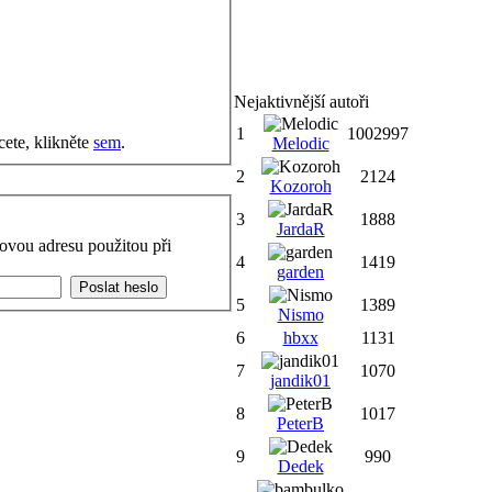
Nejaktivnější autoři
1
1002997
cete, klikněte
sem
.
Melodic
2
2124
Kozoroh
3
1888
JardaR
ovou adresu použitou při
4
1419
garden
5
1389
Nismo
6
hbxx
1131
7
1070
jandik01
8
1017
PeterB
9
990
Dedek