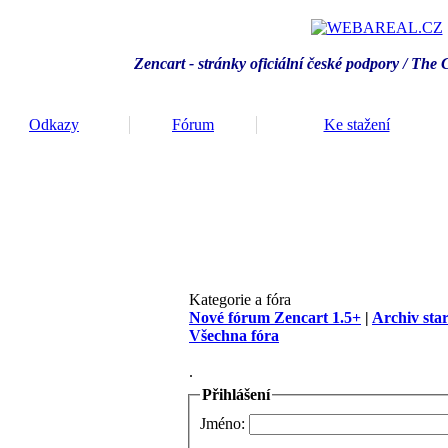
Zencart - stránky oficiální české podpory / T
he 
Odkazy
Fórum
Ke stažení
Kategorie a fóra
Nové fórum Zencart 1.5+
|
Archiv sta
Všechna fóra
.
Přihlášení
Jméno: