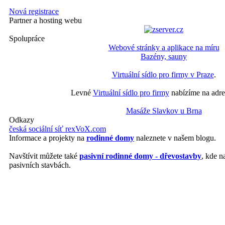
Nová registrace
Partner a hosting webu
Spolupráce
Webové stránky a aplikace na míru
Bazény, sauny
Virtuální sídlo pro firmy v Praze
.
Levné
Virtuální sídlo pro firmy
nabízíme na adre
Masáže Slavkov u Brna
Odkazy
česká sociální síť rexVoX.com
Informace a projekty na
rodinné domy
naleznete v našem blogu.
Navštívit můžete také
pasivní rodinné domy - dřevostavby
, kde n
pasivních stavbách.