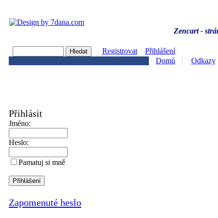
Zencart - strá
Registrovat
Přihlášení
Domů
Odkazy
Přihlásit
Jméno:
Heslo:
Pamatuj si mně
Zapomenuté heslo