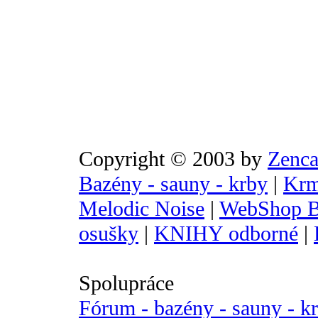
Copyright © 2003 by
Zenca
Bazény - sauny - krby
|
Krm
Melodic Noise
|
WebShop B
osušky
|
KNIHY odborné
|
Spolupráce
Fórum - bazény - sauny - k